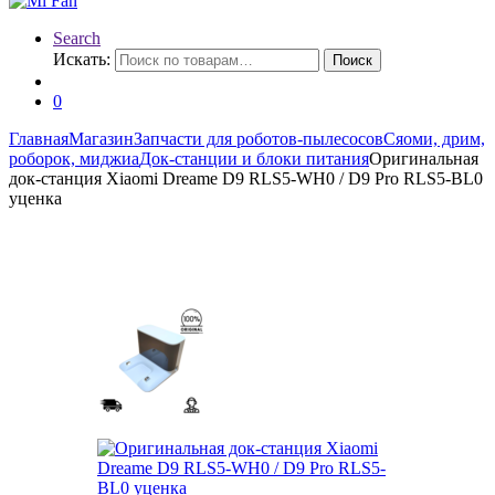
Search
Искать:
Поиск
0
Главная
Магазин
Запчасти для роботов-пылесосов
Сяоми, дрим,
роборок, миджиа
Док-станции и блоки питания
Оригинальная
док-станция Xiaomi Dreame D9 RLS5-WH0 / D9 Pro RLS5-BL0
уценка