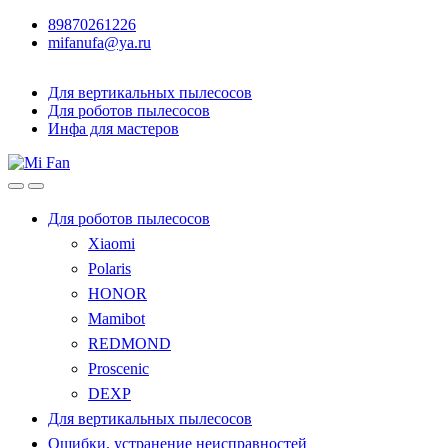
89870261226
mifanufa@ya.ru
Для вертикальных пылесосов
Для роботов пылесосов
Инфа для мастеров
Для роботов пылесосов
Xiaomi
Polaris
HONOR
Mamibot
REDMOND
Proscenic
DEXP
Для вертикальных пылесосов
Ошибки, устранение неисправностей