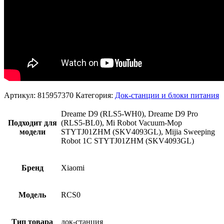
Артикул:
815957370
Категория:
Док-станции и блоки питания
Dreame D9 (RLS5-WH0), Dreame D9 Pro
Подходит для
(RLS5-BL0), Mi Robot Vacuum-Mop
модели
STYTJ01ZHM (SKV4093GL), Mijia Sweeping
Robot 1C STYTJ01ZHM (SKV4093GL)
Бренд
Xiaomi
Модель
RCS0
Тип товара
док-станция