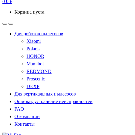
0
0
₽
Корзина пуста.
Для роботов пылесосов
Xiaomi
Polaris
HONOR
Mamibot
REDMOND
Proscenic
DEXP
Для вертикальных пылесосов
Ошибки, устранение неисправностей
FAQ
О компании
Контакты