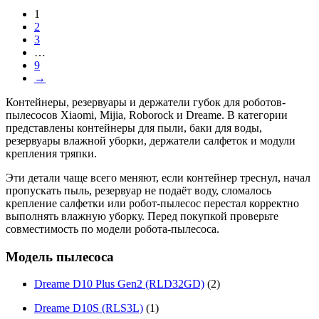
1
2
3
…
9
→
Контейнеры, резервуары и держатели губок для роботов-
пылесосов Xiaomi, Mijia, Roborock и Dreame. В категории
представлены контейнеры для пыли, баки для воды,
резервуары влажной уборки, держатели салфеток и модули
крепления тряпки.
Эти детали чаще всего меняют, если контейнер треснул, начал
пропускать пыль, резервуар не подаёт воду, сломалось
крепление салфетки или робот-пылесос перестал корректно
выполнять влажную уборку. Перед покупкой проверьте
совместимость по модели робота-пылесоса.
Модель пылесоса
Dreame D10 Plus Gen2 (RLD32GD)
(2)
Dreame D10S (RLS3L)
(1)