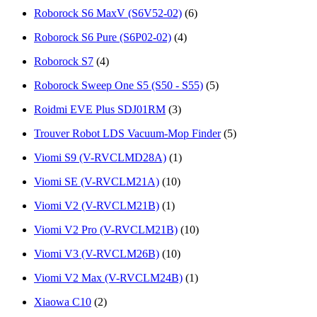
Roborock S6 MaxV (S6V52-02)
(6)
Roborock S6 Pure (S6P02-02)
(4)
Roborock S7
(4)
Roborock Sweep One S5 (S50 - S55)
(5)
Roidmi EVE Plus SDJ01RM
(3)
Trouver Robot LDS Vacuum-Mop Finder
(5)
Viomi S9 (V-RVCLMD28A)
(1)
Viomi SE (V-RVСLМ21А)
(10)
Viomi V2 (V-RVCLM21B)
(1)
Viomi V2 Pro (V-RVCLM21B)
(10)
Viomi V3 (V-RVCLM26B)
(10)
Viоmi V2 Мах (V-RVCLM24B)
(1)
Xiaowa C10
(2)