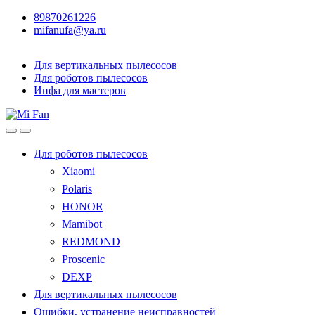
89870261226
mifanufa@ya.ru
Для вертикальных пылесосов
Для роботов пылесосов
Инфа для мастеров
Для роботов пылесосов
Xiaomi
Polaris
HONOR
Mamibot
REDMOND
Proscenic
DEXP
Для вертикальных пылесосов
Ошибки, устранение неисправностей