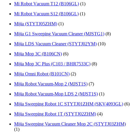
Mi Rоbot Vаcuum T12 (B106GL)
(1)
Mi Rоbоt Vаcuum S12 (B106GL)
(1)
Mijia (STYTJ05ZHM)
(1)
Mijia G1 Sweeping Vacuum Cleaner (MJSTG1)
(8)
Mijia LDS Vacuum Cleaner (STYTJ02YM)
(10)
Mijia Mop 3C (B106CN)
(6)
Mijia Mop 3С Рlus (C103 / BНR7533С)
(8)
Mijia Omni Robot (B101CN)
(2)
Mijia Robot Vacuum-Mop 2 (MJST1S)
(7)
Mijia Robot Vacuum-Mop LDS 2 (MJST1S)
(1)
Mijia Sweeping Robot 1C STYTJ01ZHM (SKV4093GL)
(6)
Mijia Sweeping Robot 1T (STYTJ02ZHM)
(4)
Mijia Sweeping Vacuum Cleaner Mop 2C (STYTJ03ZHM)
(1)