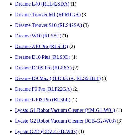
Dreame L40 (RLL42SDA)
(1)
Dreame Trouver M1 (RPM1GA)
(3)
Dreame Trouver S10 (RLS42SA)
(3)
Dreame W10 (RLS5C)
(1)
Dreame Z10 Pro (RLS5D)
(2)
Drеаmе D10 Рlus (RLS3D)
(1)
Drеаmе D10S Рrо (RLS6А)
(2)
Drеаmе D9 Max (RLD33GА, RLS5-BL1)
(3)
Drеаmе F9 Рrо (RLF22GА)
(2)
Drеаmе L10S Рrо (RLS6L)
(5)
Lydsto G1 Robot Vacuum Cleaner (YM-G1-W01)
(1)
Lydsto G2 Robot Vacuum Cleaner (JCB-G2-W03)
(3)
Lydsto G2D (CDZ-G2D-W03)
(1)