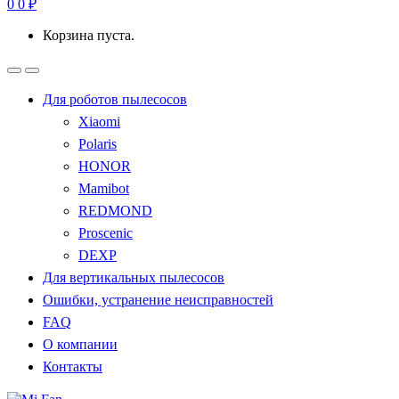
0
0
₽
Корзина пуста.
Для роботов пылесосов
Xiaomi
Polaris
HONOR
Mamibot
REDMOND
Proscenic
DEXP
Для вертикальных пылесосов
Ошибки, устранение неисправностей
FAQ
О компании
Контакты