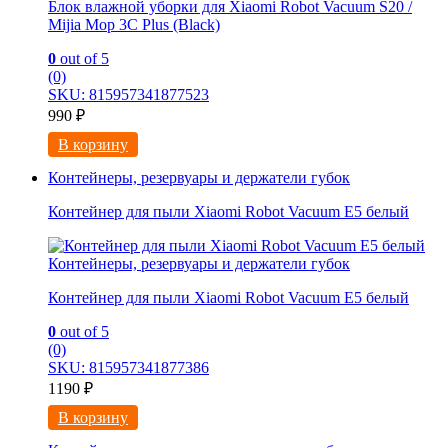
Блок влажной уборки для Xiaomi Robot Vacuum S20 /
Mijia Mop 3С Рlus (Black)
0
out of 5
(0)
SKU: 815957341877523
990
₽
В корзину
Контейнеры, резервуары и держатели губок
Контейнер для пыли Xiaomi Robot Vacuum E5 белый
Контейнеры, резервуары и держатели губок
Контейнер для пыли Xiaomi Robot Vacuum E5 белый
0
out of 5
(0)
SKU: 815957341877386
1190
₽
В корзину