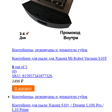
Контейнеры, резервуары и держатели губок
Контейнер для пыли для Xiaomi Mi Robot Vacuum S10T
0
out of 5
(0)
SKU: 815957341877326
2490
₽
В корзину
Контейнеры, резервуары и держатели губок
Контейнер для пыли Xiaomi S10+ / Drеamе L10S Prо /
L10 Prime