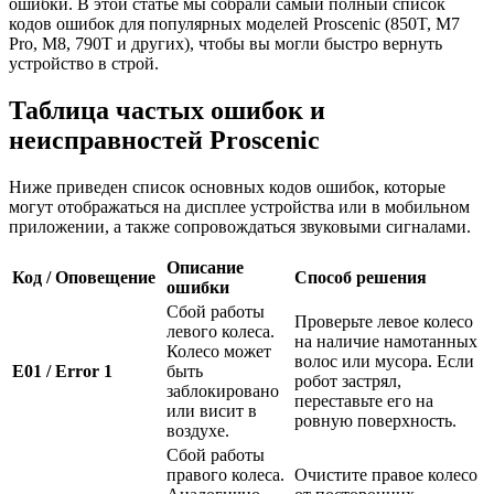
ошибки. В этой статье мы собрали самый полный список
кодов ошибок для популярных моделей Proscenic (850T, M7
Pro, M8, 790T и других), чтобы вы могли быстро вернуть
устройство в строй.
Таблица частых ошибок и
неисправностей Proscenic
Ниже приведен список основных кодов ошибок, которые
могут отображаться на дисплее устройства или в мобильном
приложении, а также сопровождаться звуковыми сигналами.
Описание
Код / Оповещение
Способ решения
ошибки
Сбой работы
Проверьте левое колесо
левого колеса.
на наличие намотанных
Колесо может
волос или мусора. Если
E01 / Error 1
быть
робот застрял,
заблокировано
переставьте его на
или висит в
ровную поверхность.
воздухе.
Сбой работы
правого колеса.
Очистите правое колесо