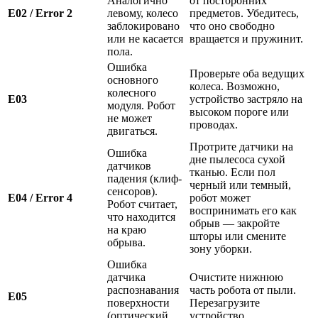
Аналогично
от посторонних
E02 / Error 2
левому, колесо
предметов. Убедитесь,
заблокировано
что оно свободно
или не касается
вращается и пружинит.
пола.
Ошибка
Проверьте оба ведущих
основного
колеса. Возможно,
колесного
E03
устройство застряло на
модуля. Робот
высоком пороге или
не может
проводах.
двигаться.
Протрите датчики на
Ошибка
дне пылесоса сухой
датчиков
тканью. Если пол
падения (клиф-
черный или темный,
сенсоров).
E04 / Error 4
робот может
Робот считает,
воспринимать его как
что находится
обрыв — закройте
на краю
шторы или смените
обрыва.
зону уборки.
Ошибка
датчика
Очистите нижнюю
распознавания
часть робота от пыли.
E05
поверхности
Перезагрузите
(оптический
устройство.