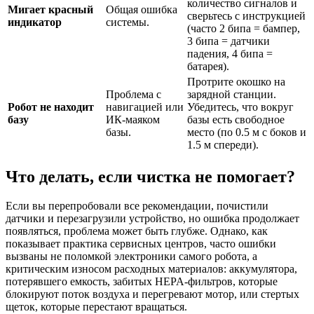
количество сигналов и
Мигает красный
Общая ошибка
сверьтесь с инструкцией
индикатор
системы.
(часто 2 бипа = бампер,
3 бипа = датчики
падения, 4 бипа =
батарея).
Протрите окошко на
Проблема с
зарядной станции.
Робот не находит
навигацией или
Убедитесь, что вокруг
базу
ИК-маяком
базы есть свободное
базы.
место (по 0.5 м с боков и
1.5 м спереди).
Что делать, если чистка не помогает?
Если вы перепробовали все рекомендации, почистили
датчики и перезагрузили устройство, но ошибка продолжает
появляться, проблема может быть глубже. Однако, как
показывает практика сервисных центров, часто ошибки
вызваны не поломкой электроники самого робота, а
критическим износом расходных материалов: аккумулятора,
потерявшего емкость, забитых HEPA-фильтров, которые
блокируют поток воздуха и перегревают мотор, или стертых
щеток, которые перестают вращаться.