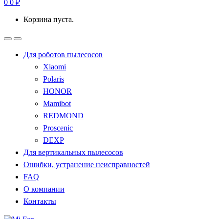
0
0
₽
Корзина пуста.
Для роботов пылесосов
Xiaomi
Polaris
HONOR
Mamibot
REDMOND
Proscenic
DEXP
Для вертикальных пылесосов
Ошибки, устранение неисправностей
FAQ
О компании
Контакты