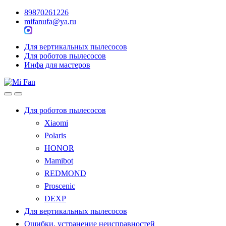
89870261226
mifanufa@ya.ru
Для вертикальных пылесосов
Для роботов пылесосов
Инфа для мастеров
Для роботов пылесосов
Xiaomi
Polaris
HONOR
Mamibot
REDMOND
Proscenic
DEXP
Для вертикальных пылесосов
Ошибки, устранение неисправностей