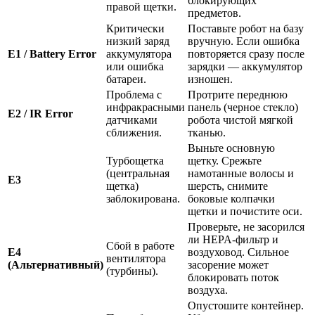
блокирующих
правой щетки.
предметов.
Критически
Поставьте робот на базу
низкий заряд
вручную. Если ошибка
E1 / Battery Error
аккумулятора
повторяется сразу после
или ошибка
зарядки — аккумулятор
батареи.
изношен.
Проблема с
Протрите переднюю
инфракрасными
панель (черное стекло)
E2 / IR Error
датчиками
робота чистой мягкой
сближения.
тканью.
Выньте основную
Турбощетка
щетку. Срежьте
(центральная
намотанные волосы и
E3
щетка)
шерсть, снимите
заблокирована.
боковые колпачки
щетки и почистите оси.
Проверьте, не засорился
ли HEPA-фильтр и
Сбой в работе
E4
воздуховод. Сильное
вентилятора
(Альтернативный)
засорение может
(турбины).
блокировать поток
воздуха.
Опустошите контейнер.