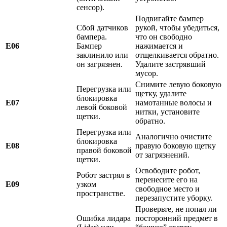
сенсор).
Подвигайте бампер
Сбой датчиков
рукой, чтобы убедиться,
бампера.
что он свободно
E06
Бампер
нажимается и
заклинило или
отщелкивается обратно.
он загрязнен.
Удалите застрявший
мусор.
Снимите левую боковую
Перегрузка или
щетку, удалите
блокировка
E07
намотанные волосы и
левой боковой
нитки, установите
щетки.
обратно.
Перегрузка или
Аналогично очистите
блокировка
E08
правую боковую щетку
правой боковой
от загрязнений.
щетки.
Освободите робот,
Робот застрял в
перенесите его на
E09
узком
свободное место и
пространстве.
перезапустите уборку.
Проверьте, не попал ли
Ошибка лидара
посторонний предмет в