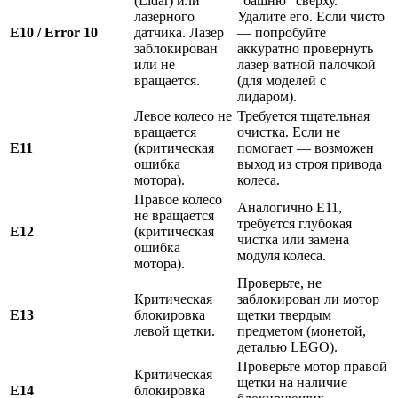
(Lidar) или
“башню” сверху.
лазерного
Удалите его. Если чисто
E10 / Error 10
датчика. Лазер
— попробуйте
заблокирован
аккуратно провернуть
или не
лазер ватной палочкой
вращается.
(для моделей с
лидаром).
Левое колесо не
Требуется тщательная
вращается
очистка. Если не
E11
(критическая
помогает — возможен
ошибка
выход из строя привода
мотора).
колеса.
Правое колесо
Аналогично E11,
не вращается
требуется глубокая
E12
(критическая
чистка или замена
ошибка
модуля колеса.
мотора).
Проверьте, не
Критическая
заблокирован ли мотор
E13
блокировка
щетки твердым
левой щетки.
предметом (монетой,
деталью LEGO).
Проверьте мотор правой
Критическая
щетки на наличие
E14
блокировка