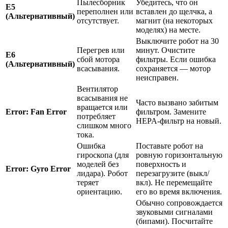
Пылесборник
Убедитесь, что он
E5
переполнен или
вставлен до щелчка, а
(Альтернативный)
отсутствует.
магнит (на некоторых
моделях) на месте.
Выключите робот на 30
Перегрев или
минут. Очистите
E6
сбой мотора
фильтры. Если ошибка
(Альтернативный)
всасывания.
сохраняется — мотор
неисправен.
Вентилятор
всасывания не
Часто вызвано забитым
вращается или
Error: Fan Error
фильтром. Замените
потребляет
HEPA-фильтр на новый.
слишком много
тока.
Ошибка
Поставьте робот на
гироскопа (для
ровную горизонтальную
моделей без
поверхность и
Error: Gyro Error
лидара). Робот
перезагрузите (выкл/
теряет
вкл). Не перемещайте
ориентацию.
его во время включения.
Обычно сопровождается
звуковыми сигналами
(бипами). Посчитайте