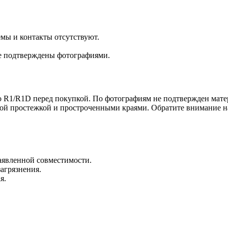
емы и контакты отсутствуют.
не подтверждены фотографиями.
to R1/R1D перед покупкой. По фотографиям не подтвержден мате
ной простежкой и простроченными краями. Обратите внимание на
заявленной совместимости.
загрязнения.
я.