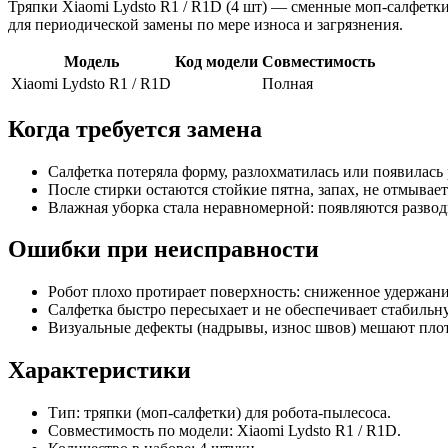
Тряпки Xiaomi Lydsto R1 / R1D (4 шт) — сменные моп-салфетк
для периодической замены по мере износа и загрязнения.
Модель
Код модели
Совместимость
Xiaomi Lydsto R1 / R1D
Полная
Когда требуется замена
Салфетка потеряла форму, разлохматилась или появилась
После стирки остаются стойкие пятна, запах, не отмывает
Влажная уборка стала неравномерной: появляются разводы
Ошибки при неисправности
Робот плохо протирает поверхность: сниженное удержание
Салфетка быстро пересыхает и не обеспечивает стабильн
Визуальные дефекты (надрывы, износ швов) мешают пло
Характеристики
Тип: тряпки (моп-салфетки) для робота-пылесоса.
Совместимость по модели: Xiaomi Lydsto R1 / R1D.