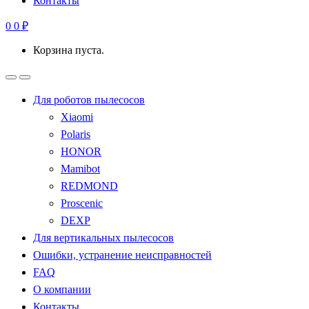
Контакты
0
0
₽
Корзина пуста.
Для роботов пылесосов
Xiaomi
Polaris
HONOR
Mamibot
REDMOND
Proscenic
DEXP
Для вертикальных пылесосов
Ошибки, устранение неисправностей
FAQ
О компании
Контакты