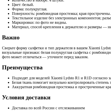
Количество в наборе: 4 штуки.
Цвет: белый.
Форма: полукруглая.
Поверхность: ромбовидная простежка; края прострочены.
Текстильное изделие без электронных компонентов; разъ
Маркировки: по фото не видны.
Материал, способ крепления к держателю и размеры — 
Важно
Сверьте форму салфетки и тип держателя в вашем Xiaomi Lyds
визуальные признаки: белая полукруглая салфетка с ромбовид
фото может отличаться — уточните перед заказом.
Преимущества
Подходят для моделей Xiaomi Lydsto R1 и R1D согласно 
Белая ткань помогает визуально контролировать степень 
Аккуратная ромбовидная простежка и простроченные кра
Условия доставки
Доставка по всей России с отслеживанием