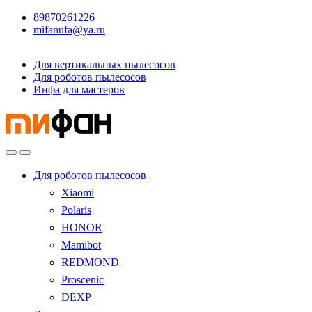
89870261226
mifanufa@ya.ru
Для вертикальных пылесосов
Для роботов пылесосов
Инфа для мастеров
Для роботов пылесосов
Xiaomi
Polaris
HONOR
Mamibot
REDMOND
Proscenic
DEXP