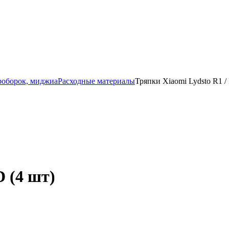
роборок, миджиа
Расходные материалы
Тряпки Xiaomi Lydsto R1 /
D (4 шт)