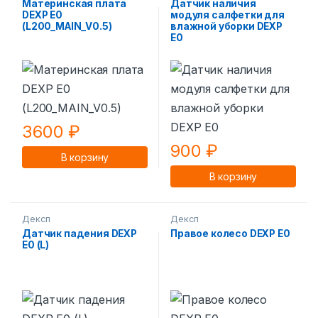
Материнская плата
Датчик наличия
DEXP E0
модуля салфетки для
(L200_MAIN_V0.5)
влажной уборки DEXP
E0
3600
₽
900
₽
В корзину
В корзину
Дексп
Дексп
Датчик падения DEXP
Правое колесо DEXP E0
E0 (L)