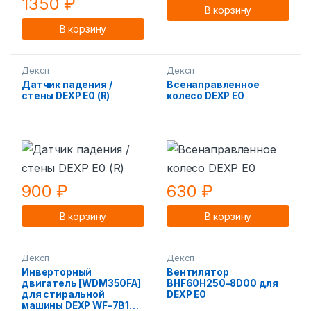
1350
₽
В корзину
В корзину
Дексп
Дексп
Датчик падения /
Всенаправленное
стены DEXP E0 (R)
колесо DEXP E0
900
₽
630
₽
В корзину
В корзину
Дексп
Дексп
Инверторный
Вентилятор
двигатель [WDM350FA]
BHF60H250-8D00 для
для стиральной
DEXP E0
машины DEXP WF-7B1G /