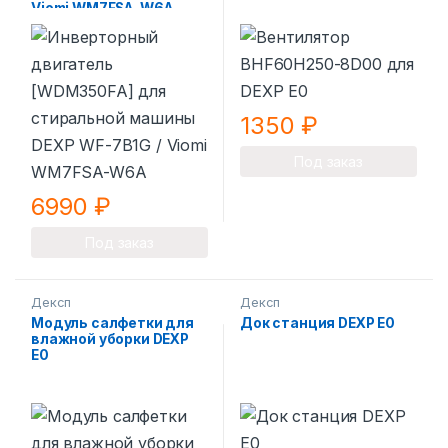
Viomi WM7FSA-W6A
1350
₽
Под заказ
6990
₽
Под заказ
Дексп
Дексп
Модуль салфетки для
Док станция DEXP E0
влажной уборки DEXP
E0