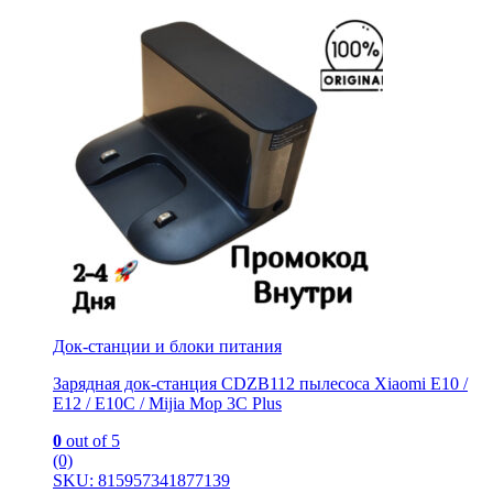
Док-станции и блоки питания
Зарядная док-станция CDZB112 пылесоса Xiaomi E10 /
E12 / E10C / Mijia Mop 3С Рlus
0
out of 5
(0)
SKU: 815957341877139