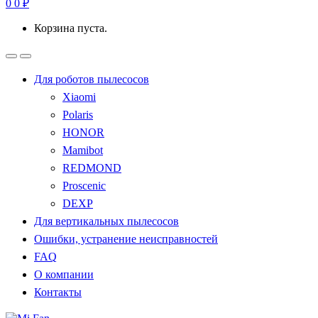
0
0
₽
Корзина пуста.
Для роботов пылесосов
Xiaomi
Polaris
HONOR
Mamibot
REDMOND
Proscenic
DEXP
Для вертикальных пылесосов
Ошибки, устранение неисправностей
FAQ
О компании
Контакты