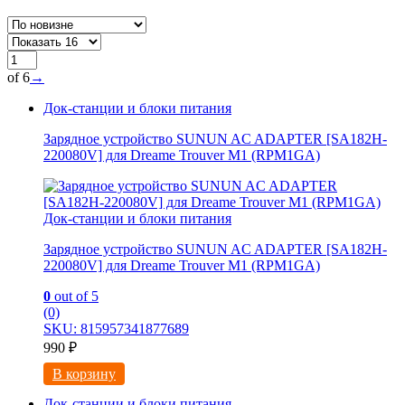
of 6
→
Док-станции и блоки питания
Зарядное устройство SUNUN AC ADAPTER [SA182H-
220080V] для Dreame Trouver M1 (RPM1GA)
Док-станции и блоки питания
Зарядное устройство SUNUN AC ADAPTER [SA182H-
220080V] для Dreame Trouver M1 (RPM1GA)
0
out of 5
(0)
SKU: 815957341877689
990
₽
В корзину
Док-станции и блоки питания