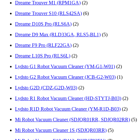
Dreame Trouver M1 (RPM1GA)
(2)
Dreame Trouver S10 (RLS42SA)
(6)
Drеаmе D10S Рrо (RLS6А)
(2)
Drеаmе D9 Max (RLD33GА, RLS5-BL1)
(5)
Drеаmе F9 Рrо (RLF22GА)
(2)
Drеаmе L10S Рrо (RLS6L)
(2)
Lydsto G1 Robot Vacuum Cleaner (YM-G1-W01)
(2)
Lydsto G2 Robot Vacuum Cleaner (JCB-G2-W03)
(1)
Lydsto G2D (CDZ-G2D-W03)
(2)
Lydsto R1 Robot Vacuum Cleaner (HD-STYTJ-B03)
(2)
Lydsto R1D Robot Vacuum Cleaner (YM-R1D-B03)
(2)
Mi Robot Vacuum Cleaner (SDJQR01RR, SDJQR02RR)
(5)
Mi Robot Vacuum Cleaner 1S (SDJQR03RR)
(5)