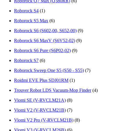
Roborock Q7 Max (Q380RR)
(6)
Roborock S4
(1)
Roborock S5 Max
(6)
Roborock S6 (S602-00, S652-00)
(9)
Roborock S6 MaxV (S6V52-02)
(9)
Roborock S6 Pure (S6P02-02)
(9)
Roborock S7
(6)
Roborock Sweep One S5 (S50 - S55)
(7)
Roidmi EVE Plus SDJ01RM
(1)
Trouver Robot LDS Vacuum-Mop Finder
(4)
Viomi SE (V-RVСLМ21А)
(8)
Viomi V2 (V-RVCLM21B)
(7)
Viomi V2 Pro (V-RVCLM21B)
(8)
Viomi V3 (V-RVCLM26B)
(6)