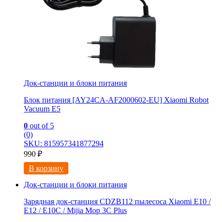
Док-станции и блоки питания
Блок питания [AY24CA-AF2000602-EU] Xiaomi Robot
Vacuum E5
0
out of 5
(0)
SKU: 815957341877294
990
₽
В корзину
Док-станции и блоки питания
Зарядная док-станция CDZB112 пылесоса Xiaomi E10 /
E12 / E10C / Mijia Mop 3С Рlus