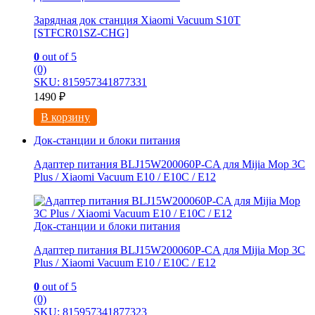
Зарядная док станция Xiaomi Vacuum S10T
[STFCR01SZ-CHG]
0
out of 5
(0)
SKU: 815957341877331
1490
₽
В корзину
Док-станции и блоки питания
Адаптер питания BLJ15W200060P-CA для Mijia Mop 3С
Рlus / Xiaomi Vacuum E10 / E10C / E12
Док-станции и блоки питания
Адаптер питания BLJ15W200060P-CA для Mijia Mop 3С
Рlus / Xiaomi Vacuum E10 / E10C / E12
0
out of 5
(0)
SKU: 815957341877323