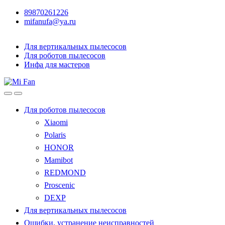
89870261226
mifanufa@ya.ru
Для вертикальных пылесосов
Для роботов пылесосов
Инфа для мастеров
Для роботов пылесосов
Xiaomi
Polaris
HONOR
Mamibot
REDMOND
Proscenic
DEXP
Для вертикальных пылесосов
Ошибки, устранение неисправностей