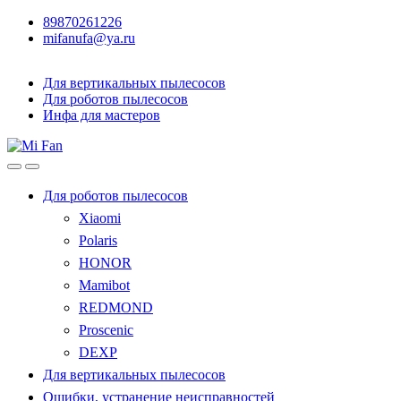
89870261226
mifanufa@ya.ru
Для вертикальных пылесосов
Для роботов пылесосов
Инфа для мастеров
Для роботов пылесосов
Xiaomi
Polaris
HONOR
Mamibot
REDMOND
Proscenic
DEXP
Для вертикальных пылесосов
Ошибки, устранение неисправностей