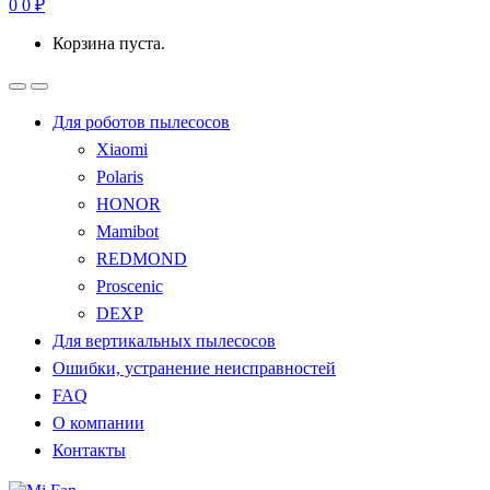
0
0
₽
Корзина пуста.
Для роботов пылесосов
Xiaomi
Polaris
HONOR
Mamibot
REDMOND
Proscenic
DEXP
Для вертикальных пылесосов
Ошибки, устранение неисправностей
FAQ
О компании
Контакты