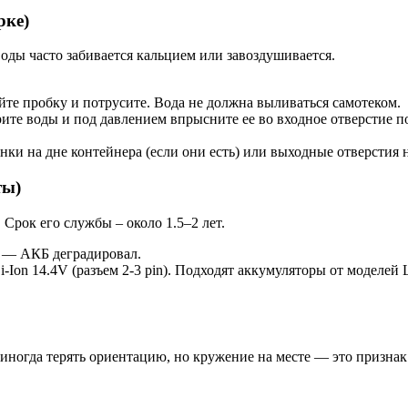
рке)
оды часто забивается кальцием или завоздушивается.
йте пробку и потрусите. Вода не должна выливаться самотеком.
ите воды и под давлением впрысните ее во входное отверстие по
нки на дне контейнера (если они есть) или выходные отверстия 
ты)
рок его службы – около 1.5–2 лет.
у — АКБ деградировал.
-Ion 14.4V (разъем 2-3 pin). Подходят аккумуляторы от моделей L
иногда терять ориентацию, но кружение на месте — это признак