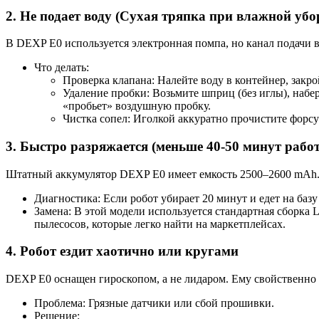
2. Не подает воду (Сухая тряпка при влажной убо
В DEXP E0 используется электронная помпа, но канал подачи в
Что делать:
Проверка клапана: Налейте воду в контейнер, закро
Удаление пробки: Возьмите шприц (без иглы), набер
«пробьет» воздушную пробку.
Чистка сопел: Иголкой аккуратно прочистите форсу
3. Быстро разряжается (меньше 40-50 минут рабо
Штатный аккумулятор DEXP E0 имеет емкость 2500–2600 mAh. С
Диагностика: Если робот убирает 20 минут и едет на баз
Замена: В этой модели используется стандартная сборка Li
пылесосов, которые легко найти на маркетплейсах.
4. Робот ездит хаотично или кругами
DEXP E0 оснащен гироскопом, а не лидаром. Ему свойственно 
Проблема: Грязные датчики или сбой прошивки.
Решение: