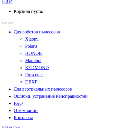
0
0
₽
Корзина пуста.
Для роботов пылесосов
Xiaomi
Polaris
HONOR
Mamibot
REDMOND
Proscenic
DEXP
Для вертикальных пылесосов
Ошибки, устранение неисправностей
FAQ
О компании
Контакты