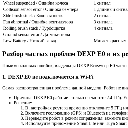
Wheel suspended / Ошибка колеса
1 сигнал
Collision sensor error / Ошибка бампера
1 длинный сигна
Side brush stuck / Боковая щетка
2 сигнала
Fan abnormal / Ошибка вентилятора
3 сигнала
Rolling brush stuck / Турбощетка
4 сигнала
Ground sensor error / Датчики пола
–
Low Battery / Низкий заряд
Мигает красным
Разбор частых проблем DEXP E0 и их р
Помимо кодовых ошибок, владельцы DEXP Ecosweep E0 часто с
1. DEXP E0 не подключается к Wi-Fi
Самая распространенная проблема данной модели. Робот не в
Причина: DEXP E0 работает только на частоте 2.4 ГГц. Е
Решение:
В настройках роутера временно отключите 5 ГГц или
Включите геолокацию (GPS) и Bluetooth на телефон
Переведите робот в режим сопряжения: зажмите кноп
Используйте приложение Smart Life или Tuya Smart 