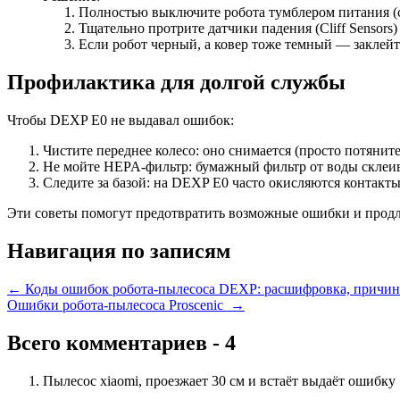
Полностью выключите робота тумблером питания (с
Тщательно протрите датчики падения (Cliff Sensors) 
Если робот черный, а ковер тоже темный — заклейт
Профилактика для долгой службы
Чтобы DEXP E0 не выдавал ошибок:
Чистите переднее колесо: оно снимается (просто потяните 
Не мойте HEPA-фильтр: бумажный фильтр от воды склеивае
Следите за базой: на DEXP E0 часто окисляются контакты
Эти советы помогут предотвратить возможные ошибки и продл
Навигация по записям
←
Коды ошибок робота-пылесоса DEXP: расшифровка, причин
Ошибки робота-пылесоса Proscenic
→
Всего комментариев - 4
Пылесос xiaomi, проезжает 30 см и встаёт выдаёт ошибку