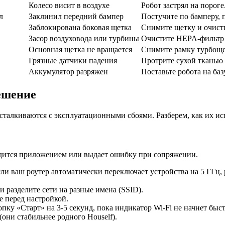
Колесо висит в воздухе
Робот застрял на пороге
л
Заклинил передний бампер
Постучите по бамперу, п
Заблокирована боковая щетка
Снимите щетку и очисти
Засор воздуховода или турбины
Очистите HEPA-фильтр и
Основная щетка не вращается
Снимите рамку турбощет
Грязные датчики падения
Протрите сухой тканью 
Аккумулятор разряжен
Поставьте робота на ба
ешение
талкиваются с эксплуатационными сбоями. Разберем, как их ис
идится приложением или выдает ошибку при сопряжении.
сли ваш роутер автоматически переключает устройства на 5 ГГц,
 разделите сети на разные имена (SSID).
е перед настройкой.
ку «Старт» на 3-5 секунд, пока индикатор Wi-Fi не начнет быст
(они стабильнее родного Houself).