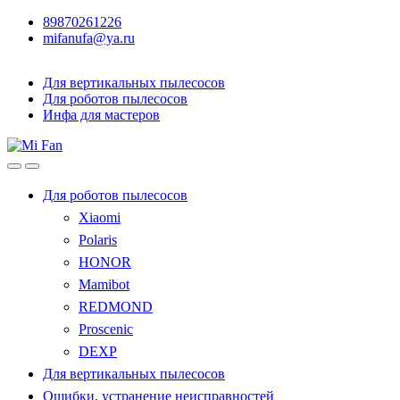
89870261226
mifanufa@ya.ru
Для вертикальных пылесосов
Для роботов пылесосов
Инфа для мастеров
Для роботов пылесосов
Xiaomi
Polaris
HONOR
Mamibot
REDMOND
Proscenic
DEXP
Для вертикальных пылесосов
Ошибки, устранение неисправностей