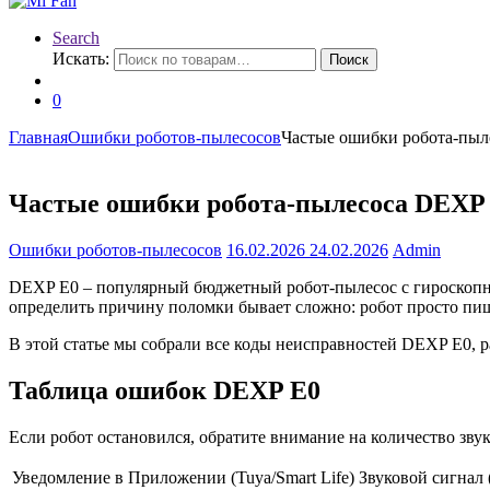
Search
Искать:
Поиск
0
Главная
Ошибки роботов-пылесосов
Частые ошибки робота-пыл
Частые ошибки робота-пылесоса DEXP 
Ошибки роботов-пылесосов
16.02.2026
24.02.2026
Admin
DEXP E0 – популярный бюджетный робот-пылесос с гироскопно
определить причину поломки бывает сложно: робот просто пи
В этой статье мы собрали все коды неисправностей DEXP E0, 
Таблица ошибок DEXP E0
Если робот остановился, обратите внимание на количество зву
Уведомление в Приложении (Tuya/Smart Life)
Звуковой сигнал