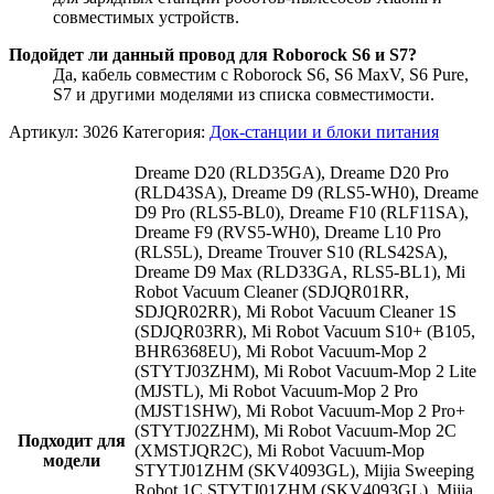
совместимых устройств.
Подойдет ли данный провод для Roborock S6 и S7?
Да, кабель совместим с Roborock S6, S6 MaxV, S6 Pure,
S7 и другими моделями из списка совместимости.
Артикул:
3026
Категория:
Док-станции и блоки питания
Dreame D20 (RLD35GA), Dreame D20 Pro
(RLD43SA), Dreame D9 (RLS5-WH0), Dreame
D9 Pro (RLS5-BL0), Dreame F10 (RLF11SA),
Dreame F9 (RVS5-WH0), Dreame L10 Pro
(RLS5L), Dreame Trouver S10 (RLS42SA),
Drеаmе D9 Max (RLD33GА, RLS5-BL1), Mi
Robot Vacuum Cleaner (SDJQR01RR,
SDJQR02RR), Mi Robot Vacuum Cleaner 1S
(SDJQR03RR), Mi Robot Vacuum S10+ (B105,
ВHR6368ЕU), Mi Robot Vacuum-Mop 2
(STYTJ03ZHM), Mi Robot Vacuum-Mop 2 Lite
(MJSTL), Mi Robot Vacuum-Mop 2 Pro
(MJST1SHW), Mi Robot Vacuum-Mop 2 Pro+
(STYTJ02ZHM), Mi Robot Vacuum-Mop 2C
Подходит для
(XMSTJQR2C), Mi Robot Vacuum-Mop
модели
STYTJ01ZHM (SKV4093GL), Mijia Sweeping
Robot 1C STYTJ01ZHM (SKV4093GL), Mijia