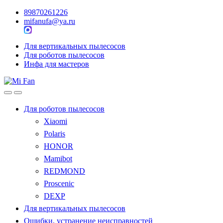
89870261226
mifanufa@ya.ru
Для вертикальных пылесосов
Для роботов пылесосов
Инфа для мастеров
Для роботов пылесосов
Xiaomi
Polaris
HONOR
Mamibot
REDMOND
Proscenic
DEXP
Для вертикальных пылесосов
Ошибки, устранение неисправностей