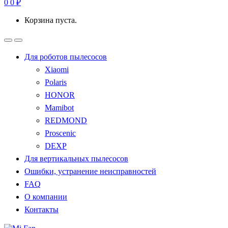
0
0
₽
Корзина пуста.
Для роботов пылесосов
Xiaomi
Polaris
HONOR
Mamibot
REDMOND
Proscenic
DEXP
Для вертикальных пылесосов
Ошибки, устранение неисправностей
FAQ
О компании
Контакты