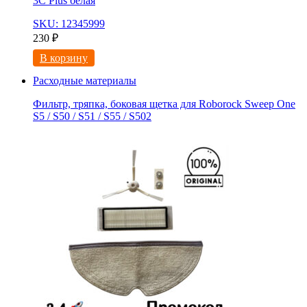
3С Рlus белая
SKU: 12345999
230
₽
В корзину
Расходные материалы
Фильтр, тряпка, боковая щетка для Roborock Sweep One
S5 / S50 / S51 / S55 / S502