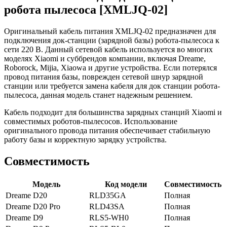
робота пылесоса [XMLJQ-02]
Оригинальный кабель питания XMLJQ-02 предназначен для
подключения док-станции (зарядной базы) робота-пылесоса к
сети 220 В. Данный сетевой кабель используется во многих
моделях Xiaomi и суббрендов компании, включая Dreame,
Roborock, Mijia, Xiaowa и другие устройства. Если потерялся
провод питания базы, поврежден сетевой шнур зарядной
станции или требуется замена кабеля для док станции робота-
пылесоса, данная модель станет надежным решением.
Кабель подходит для большинства зарядных станций Xiaomi и
совместимых роботов-пылесосов. Использование
оригинального провода питания обеспечивает стабильную
работу базы и корректную зарядку устройства.
Совместимость
Модель
Код модели
Совместимость
Dreame D20
RLD35GA
Полная
Dreame D20 Pro
RLD43SA
Полная
Dreame D9
RLS5-WH0
Полная