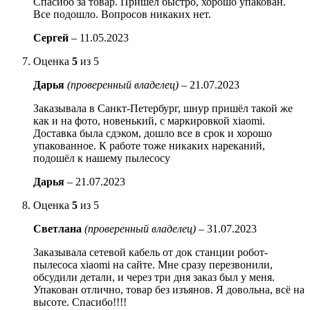
Спасибо за товар. Пришел быстро, хорошо упакован.
Все подошло. Вопросов никаких нет.
Сергей
–
11.05.2023
Оценка
5
из 5
Дарья
(проверенный владелец)
–
21.07.2023
Заказывала в Санкт-Петербург, шнур пришёл такой же
как и на фото, новенький, с маркировкой xiaomi.
Доставка была сдэком, дошло все в срок и хорошо
упакованное. К работе тоже никаких нареканий,
подошёл к нашему пылесосу
Дарья
–
21.07.2023
Оценка
5
из 5
Светлана
(проверенный владелец)
–
31.07.2023
Заказывала сетевой кабель от док станции робот-
пылесоса xiaomi на сайте. Мне сразу перезвонили,
обсудили детали, и через три дня заказ был у меня.
Упакован отлично, товар без изъянов. Я довольна, всё на
высоте. Спасибо!!!!