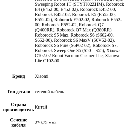
Sweeping Robot 1T (STYTJ02ZHM), Roborock
E4 (E452-00, E452-02), Roborock E452-00,
Roborock E452-02, Roborock E5 (E552-00,
E552-02), Roborock E502-02, Roborock E552-
00, Roborock E552-02, Roborock Q7
(Q400RR), Roborock Q7 Max (Q380RR),
Roborock S5 Max, Roborock S6 (S602-00,
S652-00), Roborock S6 MaxV (S6V52-02),
Roborock S6 Pure (S6P02-02), Roborock S7,
Roborock Sweep One S5 (S50 – S55), Xiaowa
C102-02 Robot Vacuum Cleaner Lite, Xiaowa
Lite C102-00
Бренд
Xiaomi
Тип детали
сетевой кабель
Страна
Китай
производитель
Сечение
2*0,75 мм2
кабеля