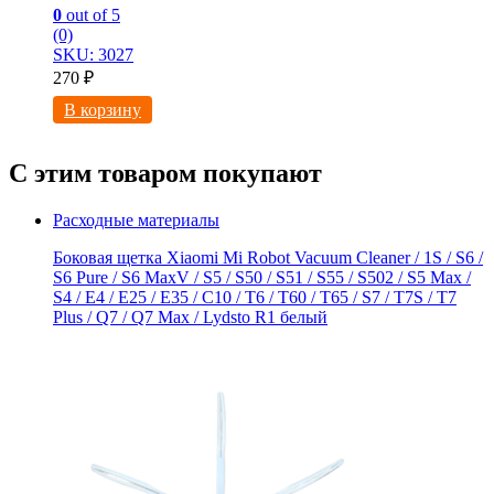
0
out of 5
(0)
SKU: 3027
270
₽
В корзину
С этим товаром покупают
Расходные материалы
Боковая щетка Xiaomi Mi Robot Vacuum Cleaner / 1S / S6 /
S6 Pure / S6 MaxV / S5 / S50 / S51 / S55 / S502 / S5 Max /
S4 / E4 / E25 / E35 / C10 / T6 / T60 / T65 / S7 / T7S / T7
Plus / Q7 / Q7 Max / Lydsto R1 белый