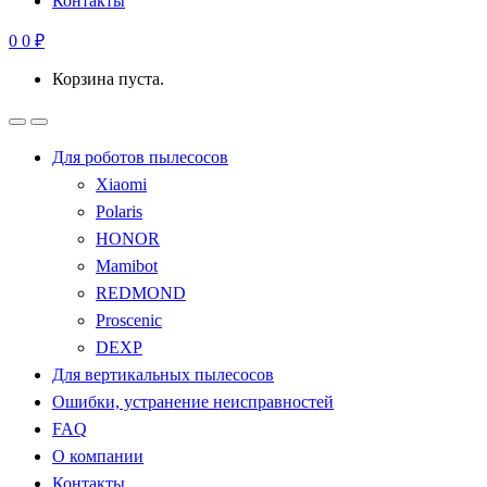
Контакты
0
0
₽
Корзина пуста.
Для роботов пылесосов
Xiaomi
Polaris
HONOR
Mamibot
REDMOND
Proscenic
DEXP
Для вертикальных пылесосов
Ошибки, устранение неисправностей
FAQ
О компании
Контакты