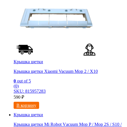
Крышка щетки
Крышка щетки Xiaomi Vacuum Mop 2 / X10
0
out of 5
(0)
SKU: 815957283
590
₽
В корзину
Крышка щетки
Крышка щетки Mi Rоbot Vаcuum Mop P / Moр 2S / S10 /