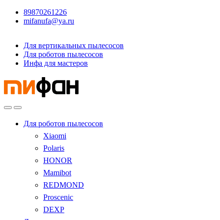
89870261226
mifanufa@ya.ru
Для вертикальных пылесосов
Для роботов пылесосов
Инфа для мастеров
Для роботов пылесосов
Xiaomi
Polaris
HONOR
Mamibot
REDMOND
Proscenic
DEXP