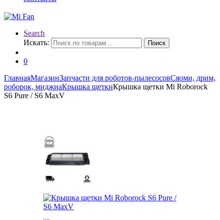
Search
Искать:
Поиск
0
Главная
Магазин
Запчасти для роботов-пылесосов
Сяоми, дрим,
роборок, миджиа
Крышка щетки
Крышка щетки Mi Roborock
S6 Pure / S6 MaxV