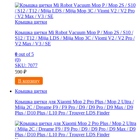
Крышка щетки
Крышка щетки Mi Rоbot Vаcuum Mop P / Moр 2S / S10 /
S12 / Т12 / Мijiа LDS / Mijia Мop 3C / Viоmi V2 / V2 Рro /
V2 Maх / V3 / SE
0
out of 5
(0)
SKU: 7077
590
₽
В корзину
Крышка щетки
Крышка щетки для Xiaomi Mоp 2 Рro Plus / Mop 2 Ultra /
Мijia 2C / Drеame F9 / F9 Prо / D9 / D9 Рro / D9 Maх / D9
Рlus / D10 Рlus / L10 Рro / Тrоuver LDS Finder