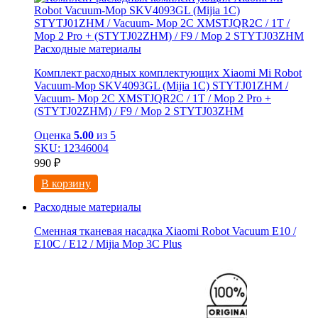
Расходные материалы
Комплект расходных комплектующих Xiaomi Mi Robot
Vacuum-Mop SKV4093GL (Mijia 1C) STYTJ01ZHM /
Vacuum- Mop 2C XMSTJQR2C / 1T / Mop 2 Pro +
(STYTJ02ZHM) / F9 / Mop 2 STYTJ03ZHM
Оценка
5.00
из 5
SKU: 12346004
990
₽
В корзину
Расходные материалы
Сменная тканевая насадка Xiaomi Robot Vacuum E10 /
E10C / E12 / Mijia Mop 3С Рlus