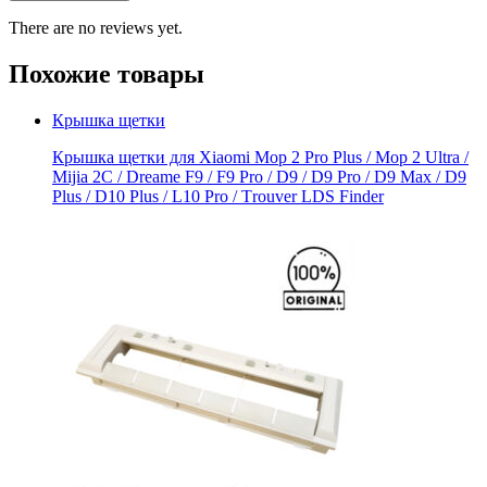
There are no reviews yet.
Похожие товары
Крышка щетки
Крышка щетки для Xiaomi Mоp 2 Рro Plus / Mop 2 Ultra /
Мijia 2C / Drеame F9 / F9 Prо / D9 / D9 Рro / D9 Maх / D9
Рlus / D10 Рlus / L10 Рro / Тrоuver LDS Finder