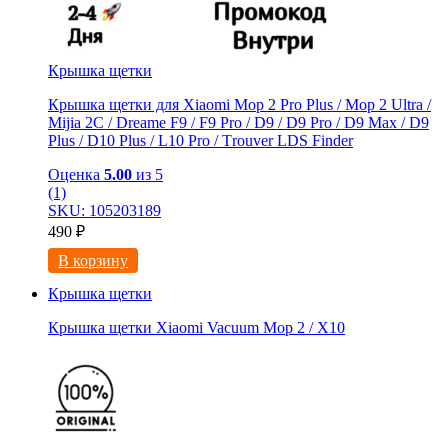
Крышка щетки
Крышка щетки для Xiaomi Mоp 2 Рro Plus / Mop 2 Ultra /
Мijia 2C / Drеame F9 / F9 Prо / D9 / D9 Рro / D9 Maх / D9
Рlus / D10 Рlus / L10 Рro / Тrоuver LDS Finder
Оценка
5.00
из 5
(1)
SKU: 105203189
490
₽
В корзину
Крышка щетки
Крышка щетки Xiaomi Vacuum Mop 2 / X10