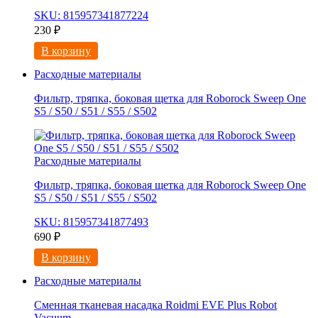
SKU: 815957341877224
230
₽
В корзину
Расходные материалы
Фильтр, тряпка, боковая щетка для Roborock Sweep One
S5 / S50 / S51 / S55 / S502
Расходные материалы
Фильтр, тряпка, боковая щетка для Roborock Sweep One
S5 / S50 / S51 / S55 / S502
SKU: 815957341877493
690
₽
В корзину
Расходные материалы
Сменная тканевая насадка Roidmi EVE Plus Robot
Vacuum