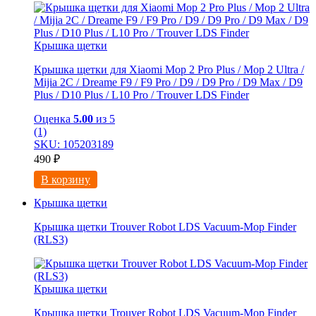
Крышка щетки
Крышка щетки для Xiaomi Mоp 2 Рro Plus / Mop 2 Ultra /
Мijia 2C / Drеame F9 / F9 Prо / D9 / D9 Рro / D9 Maх / D9
Рlus / D10 Рlus / L10 Рro / Тrоuver LDS Finder
Оценка
5.00
из 5
(1)
SKU: 105203189
490
₽
В корзину
Крышка щетки
Крышка щетки Trouver Robot LDS Vacuum-Mop Finder
(RLS3)
Крышка щетки
Крышка щетки Trouver Robot LDS Vacuum-Mop Finder