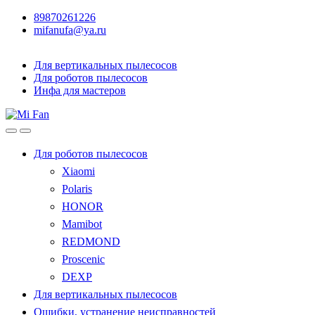
89870261226
mifanufa@ya.ru
Для вертикальных пылесосов
Для роботов пылесосов
Инфа для мастеров
Для роботов пылесосов
Xiaomi
Polaris
HONOR
Mamibot
REDMOND
Proscenic
DEXP
Для вертикальных пылесосов
Ошибки, устранение неисправностей