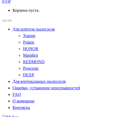
0
0
₽
Корзина пуста.
Для роботов пылесосов
Xiaomi
Polaris
HONOR
Mamibot
REDMOND
Proscenic
DEXP
Для вертикальных пылесосов
Ошибки, устранение неисправностей
FAQ
О компании
Контакты