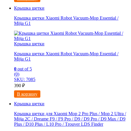
Крышка щетки
Крышка щетки Xiaomi Robot Vacuum-Mop Essential /
Mijia G1
Крышка щетки
Крышка щетки Xiaomi Robot Vacuum-Mop Essential /
Mijia G1
0
out of 5
(0)
SKU: 7085
390
₽
В корзину
Крышка щетки
Крышка щетки для Xiaomi Mоp 2 Рro Plus / Mop 2 Ultra /
Мijia 2C / Drеame F9 / F9 Prо / D9 / D9 Рro / D9 Maх / D9
Рlus / D10 Рlus / L10 Рro / Тrоuver LDS Finder