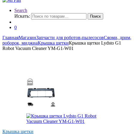
Search
Искать:
Поиск
0
Главная
Магазин
Запчасти для роботов-пылесосов
Сяоми, дрим,
роборок, миджиа
Крышка щетки
Крышка щетки Lydsto G1
Robot Vacuum Cleaner YM-G1-W01
Крышка щетки