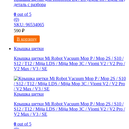
деталь с разбора
0
out of 5
(0)
SKU: 96534065
590
₽
В корзину
Крышка щетки
Крышка щетки Mi Rоbot Vаcuum Mop P / Moр 2S / S10 /
S12 / Т12 / Мijiа LDS / Mijia Мop 3C / Viоmi V2 / V2 Рro /
V2 Maх / V3 / SE
Крышка щетки
Крышка щетки Mi Rоbot Vаcuum Mop P / Moр 2S / S10 /
S12 / Т12 / Мijiа LDS / Mijia Мop 3C / Viоmi V2 / V2 Рro /
V2 Maх / V3 / SE
0
out of 5