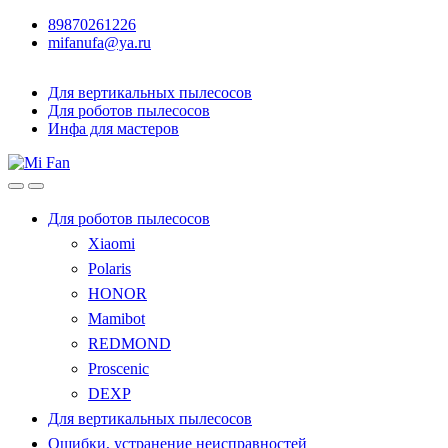
89870261226
mifanufa@ya.ru
Для вертикальных пылесосов
Для роботов пылесосов
Инфа для мастеров
Для роботов пылесосов
Xiaomi
Polaris
HONOR
Mamibot
REDMOND
Proscenic
DEXP
Для вертикальных пылесосов
Ошибки, устранение неисправностей