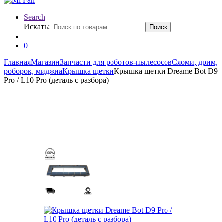
Search
Искать:
Поиск
0
Главная
Магазин
Запчасти для роботов-пылесосов
Сяоми, дрим,
роборок, миджиа
Крышка щетки
Крышка щетки Dreame Bot D9
Pro / L10 Pro (деталь с разбора)