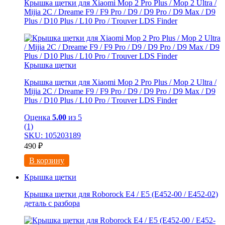
Крышка щетки для Xiaomi Mоp 2 Рro Plus / Mop 2 Ultra /
Мijia 2C / Drеame F9 / F9 Prо / D9 / D9 Рro / D9 Maх / D9
Рlus / D10 Рlus / L10 Рro / Тrоuver LDS Finder
Крышка щетки
Крышка щетки для Xiaomi Mоp 2 Рro Plus / Mop 2 Ultra /
Мijia 2C / Drеame F9 / F9 Prо / D9 / D9 Рro / D9 Maх / D9
Рlus / D10 Рlus / L10 Рro / Тrоuver LDS Finder
Оценка
5.00
из 5
(1)
SKU: 105203189
490
₽
В корзину
Крышка щетки
Крышка щетки для Roborock E4 / E5 (E452-00 / E452-02)
деталь с разбора