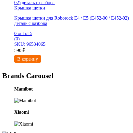
Крышка щетки
Крышка щетки для Roborock E4 / E5 (E452-00 / E452-02)
деталь с разбора
0
out of 5
(0)
SKU: 96534065
590
₽
В корзину
Brands Carousel
Mamibot
Xiaomi