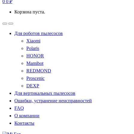
0
0
₽
Корзина пуста.
Для роботов пылесосов
Xiaomi
Polaris
HONOR
Mamibot
REDMOND
Proscenic
DEXP
Для вертикальных пылесосов
Ошибки, устранение неисправностей
FAQ
О компании
Контакты