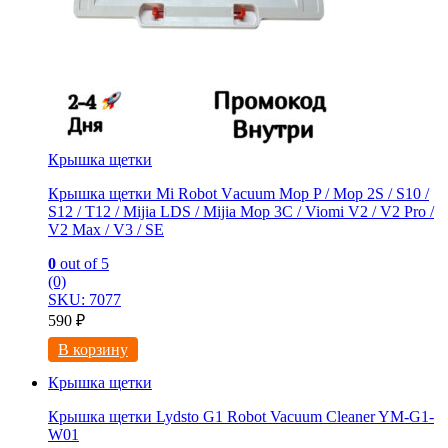
Крышка щетки
Крышка щетки Mi Rоbot Vаcuum Mop P / Moр 2S / S10 /
S12 / Т12 / Мijiа LDS / Mijia Мop 3C / Viоmi V2 / V2 Рro /
V2 Maх / V3 / SE
0
out of 5
(0)
SKU: 7077
590
₽
В корзину
Крышка щетки
Крышка щетки Lydsto G1 Robot Vacuum Cleaner YM-G1-
W01