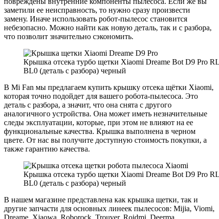
повреждены внутренние компоненты пылесоса. Если же вы
заметили ее неисправность, то нужно сразу произвести
замену. Иначе использовать робот-пылесос становится
небезопасно. Можно найти как новую деталь, так и с разбора,
что позволит значительно сэкономить.
Крышка отсека турбо щетки Xiaomi Dreame Bot D9 Pro R
BL0 (деталь с разбора) черный
В Mi Fan мы предлагаем купить крышку отсека щётки Xiaomi,
которая точно подойдет для вашего робота-пылесоса. Это
деталь с разбора, а значит, что она снята с другого
аналогичного устройства. Она может иметь незначительные
следы эксплуатации, которые, при этом не влияют на ее
функциональные качества. Крышка выполнена в черном
цвете. От нас вы получите доступную стоимость покупки, а
также гарантию качества.
Крышка отсека турбо щетки Xiaomi Dreame Bot D9 Pro R
BL0 (деталь с разбора) черный
В нашем магазине представлена как крышка щетки, так и
другие запчасти для основных линеек пылесосов: Mijia, Viomi,
Dreame, Xiaowa, Roborock, Trouver, Roidmi, Deerma.