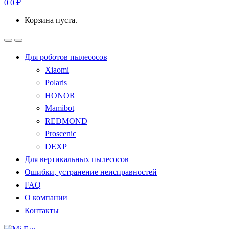
0
0
₽
Корзина пуста.
Для роботов пылесосов
Xiaomi
Polaris
HONOR
Mamibot
REDMOND
Proscenic
DEXP
Для вертикальных пылесосов
Ошибки, устранение неисправностей
FAQ
О компании
Контакты