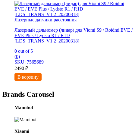
Лазерные датчики расстояния
Лазерный дальномер (лидар) для Viomi S9 / Roidmi EVE /
EVE Plus / Lydsto R1 / R1D
[LDS_TRANS_V1.2_20200318]
0
out of 5
(0)
SKU: 7565689
2490
₽
В корзину
Brands Carousel
Mamibot
Xiaomi