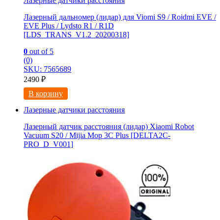
Лазерные датчики расстояния
Лазерный дальномер (лидар) для Viomi S9 / Roidmi EVE /
EVE Plus / Lydsto R1 / R1D
[LDS_TRANS_V1.2_20200318]
0
out of 5
(0)
SKU: 7565689
2490
₽
В корзину
Лазерные датчики расстояния
Лазерный датчик расстояния (лидар) Xiaomi Robot
Vacuum S20 / Mijia Mop 3С Рlus [DELTA2C-
PRO_D_V001]