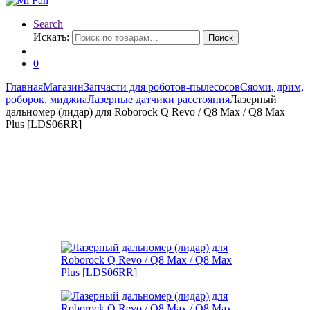
Search
Искать:
Поиск
0
Главная
Магазин
Запчасти для роботов-пылесосов
Сяоми, дрим,
роборок, миджиа
Лазерные датчики расстояния
Лазерный
дальномер (лидар) для Roborock Q Revo / Q8 Max / Q8 Max
Plus [LDS06RR]