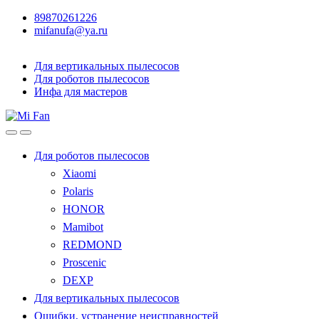
89870261226
mifanufa@ya.ru
Для вертикальных пылесосов
Для роботов пылесосов
Инфа для мастеров
Для роботов пылесосов
Xiaomi
Polaris
HONOR
Mamibot
REDMOND
Proscenic
DEXP
Для вертикальных пылесосов
Ошибки, устранение неисправностей