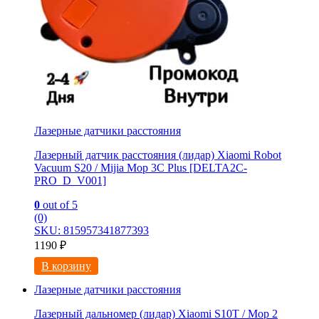
Лазерные датчики расстояния
Лазерный датчик расстояния (лидар) Xiaomi Robot
Vacuum S20 / Mijia Mop 3С Рlus [DELTA2C-
PRO_D_V001]
0
out of 5
(0)
SKU: 815957341877393
1190
₽
В корзину
Лазерные датчики расстояния
Лазерный дальномер (лидар) Xiaomi S10T / Мoр 2