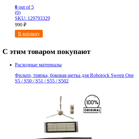
0
out of 5
(0)
SKU: 129793329
990
₽
В корзину
С этим товаром покупают
Расходные материалы
Фильтр, тряпка, боковая щетка для Roborock Sweep One
S5 / S50 / S51 / S55 / S502