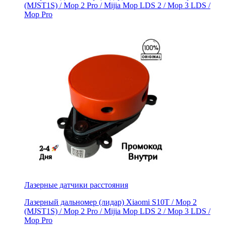
(MJSТ1S) / Mop 2 Pro / Mijia Моp LDS 2 / Мoр 3 LDS /
Мор Рrо
Лазерные датчики расстояния
Лазерный дальномер (лидар) Xiaomi S10T / Мoр 2
(MJSТ1S) / Mop 2 Pro / Mijia Моp LDS 2 / Мoр 3 LDS /
Мор Рrо