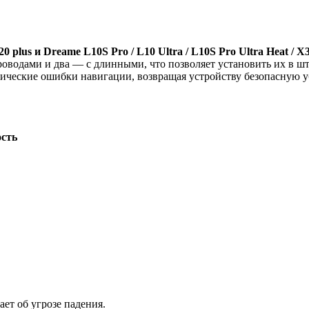
0 plus и Dreame L10S Pro / L10 Ultra / L10S Pro Ultra Heat / X
проводами и два — с длинными, что позволяет установить их в
тические ошибки навигации, возвращая устройству безопасную у
сть
ает об угрозе падения.