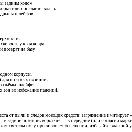
ы задним ходом.
орки или попадания влаги.
надрывы шлейфов.
ерхности.
скорость у края ковра.
 возврат на базу.
 одном корпусе).
) для штатных позиций.
 разъёмы шлейфов.
х зон во избежание падений.
еста от пыли и следов моющих средств; загрязнение имитирует
в задние позиции, короткие — в передние (или согласно марки
ом светлом полу при хорошем освещении, избегайте влажной уб