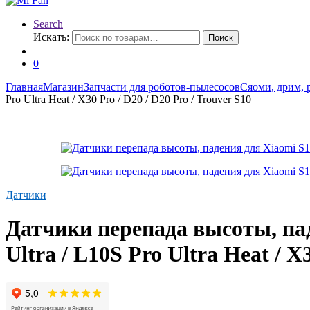
Search
Искать:
Поиск
0
Главная
Магазин
Запчасти для роботов-пылесосов
Сяоми, дрим, 
Pro Ultra Heat / X30 Pro / D20 / D20 Pro / Trouver S10
Датчики
Датчики перепада высоты, паде
Ultra / L10S Pro Ultra Heat / X