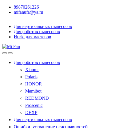
89870261226
mifanufa@ya.ru
Для вертикальных пылесосов
Для роботов пылесосов
Инфа для мастеров
Для роботов пылесосов
Xiaomi
Polaris
HONOR
Mamibot
REDMOND
Proscenic
DEXP
Для вертикальных пылесосов
Ошибки, устранение неисправностей