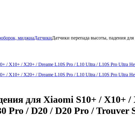
роборок, миджиа
Датчики
Датчики перепада высоты, падения для X
ния для Xiaomi S10+ / X10+ / 
30 Pro / D20 / D20 Pro / Trouver 