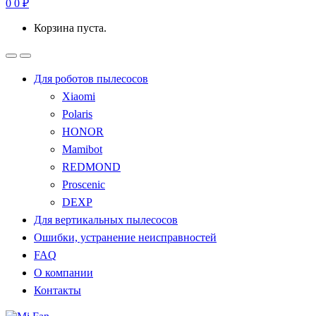
0
0
₽
Корзина пуста.
Для роботов пылесосов
Xiaomi
Polaris
HONOR
Mamibot
REDMOND
Proscenic
DEXP
Для вертикальных пылесосов
Ошибки, устранение неисправностей
FAQ
О компании
Контакты