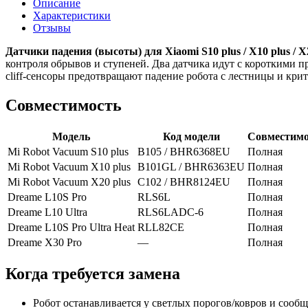
Описание
Характеристики
Отзывы
Датчики падения (высоты) для Xiaomi S10 plus / X10 plus / X2
контроля обрывов и ступеней. Два датчика идут с короткими 
cliff-сенсоры предотвращают падение робота с лестницы и кри
Совместимость
Модель
Код модели
Совместимо
Mi Robot Vacuum S10 plus
B105 / BHR6368EU
Полная
Mi Robot Vacuum X10 plus
B101GL / BHR6363EU
Полная
Mi Robot Vacuum X20 plus
C102 / BHR8124EU
Полная
Dreame L10S Pro
RLS6L
Полная
Dreame L10 Ultra
RLS6LADC-6
Полная
Dreame L10S Pro Ultra Heat
RLL82CE
Полная
Dreame X30 Pro
—
Полная
Когда требуется замена
Робот останавливается у светлых порогов/ковров и сообщ