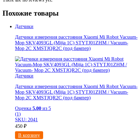
Похожие товары
Датчики
Датчики измерения расстояния Xiaomi Mi Robot Vacuum-
Mop SKV4093GL (Mijia 1C) STYTJ01ZHM / Vacuum-
Mop 2C XMSTJQR2C (под бампер)
Датчики
Датчики измерения расстояния Xiaomi Mi Robot Vacuum-
Mop SKV4093GL (Mijia 1C) STYTJ01ZHM / Vacuum-
Mop 2C XMSTJQR2C (под бампер)
Оценка
5.00
из 5
(1)
SKU: 2041
450
₽
В корзину