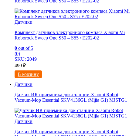
Roborock Sweep One S50 – S55 / E202-02
Датчики
Комплект датчиков электронного компаса Xiaomi Mi
Roborock Sweep One S50 – S55 / E202-02
0
out of 5
(0)
SKU: 2049
490
₽
В корзину
Датчики
Датчик ИК приемника док-станции Xiaomi Robot
Vacuum-Mop Essential SKV4136GL (Mijia G1) MJSTG1
Датчики
Датчик ИК приемника док-станции Xiaomi Robot