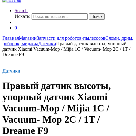
Search
Искать:
Поиск
0
Главная
Магазин
Запчасти для роботов-пылесосов
Сяоми, дрим,
роборок, миджиа
Датчики
Правый датчик высоты, упорный
датчик Xiaomi Vacuum-Mop / Mijia 1C / Vacuum- Mop 2C / 1T /
Dreame F9
Датчики
Правый датчик высоты,
упорный датчик Xiaomi
Vacuum-Mop / Mijia 1C /
Vacuum- Mop 2C / 1T /
Dreame F9