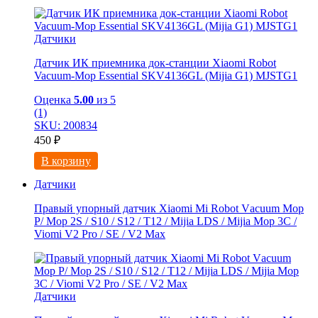
Датчики
Датчик ИК приемника док-станции Xiaomi Robot
Vacuum-Mop Essential SKV4136GL (Mijia G1) MJSTG1
Оценка
5.00
из 5
(1)
SKU: 200834
450
₽
В корзину
Датчики
Правый упорный датчик Xiaomi Мi Rоbоt Vаcuum Мoр
Р/ Мop 2S / S10 / S12 / Т12 / Мijiа LDS / Mijia Mop 3C /
Viоmi V2 Рrо / SE / V2 Мaх
Датчики