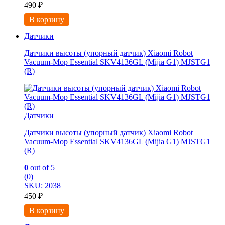
490
₽
В корзину
Датчики
Датчики высоты (упорный датчик) Xiaomi Robot
Vacuum-Mop Essential SKV4136GL (Mijia G1) MJSTG1
(R)
Датчики
Датчики высоты (упорный датчик) Xiaomi Robot
Vacuum-Mop Essential SKV4136GL (Mijia G1) MJSTG1
(R)
0
out of 5
(0)
SKU: 2038
450
₽
В корзину