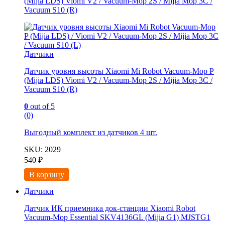
(Mijia LDS) Viomi V2 / Vacuum-Mop 2S / Mijia Mop 3C /
Vacuum S10 (R)
Датчики
Датчик уровня высоты Xiaomi Mi Robot Vacuum-Mop P
(Mijia LDS) Viomi V2 / Vacuum-Mop 2S / Mijia Mop 3C /
Vacuum S10 (R)
0
out of 5
(0)
Выгодный комплект из
датчиков 4 шт.
SKU: 2029
540
₽
В корзину
Датчики
Датчик ИК приемника док-станции Xiaomi Robot
Vacuum-Mop Essential SKV4136GL (Mijia G1) MJSTG1