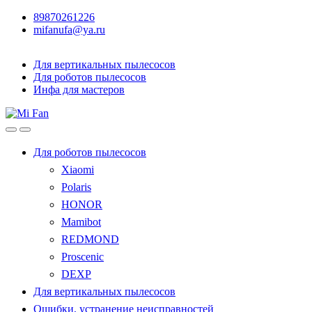
89870261226
mifanufa@ya.ru
Для вертикальных пылесосов
Для роботов пылесосов
Инфа для мастеров
Для роботов пылесосов
Xiaomi
Polaris
HONOR
Mamibot
REDMOND
Proscenic
DEXP
Для вертикальных пылесосов
Ошибки, устранение неисправностей