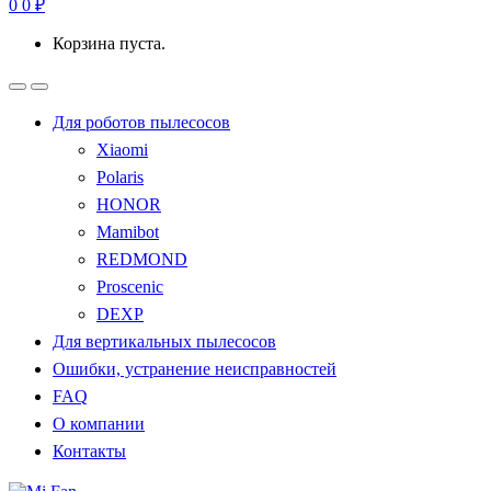
0
0
₽
Корзина пуста.
Для роботов пылесосов
Xiaomi
Polaris
HONOR
Mamibot
REDMOND
Proscenic
DEXP
Для вертикальных пылесосов
Ошибки, устранение неисправностей
FAQ
О компании
Контакты