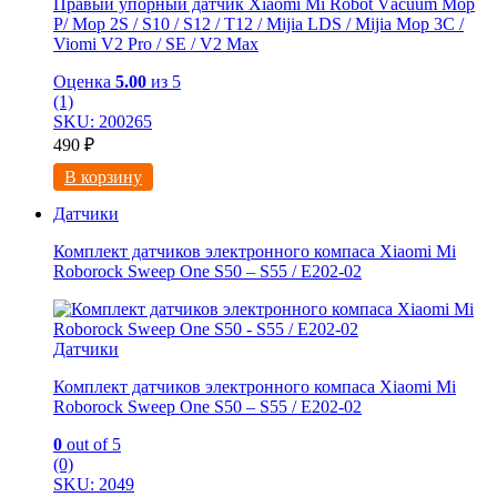
Правый упорный датчик Xiaomi Мi Rоbоt Vаcuum Мoр
Р/ Мop 2S / S10 / S12 / Т12 / Мijiа LDS / Mijia Mop 3C /
Viоmi V2 Рrо / SE / V2 Мaх
Оценка
5.00
из 5
(1)
SKU: 200265
490
₽
В корзину
Датчики
Комплект датчиков электронного компаса Xiaomi Mi
Roborock Sweep One S50 – S55 / E202-02
Датчики
Комплект датчиков электронного компаса Xiaomi Mi
Roborock Sweep One S50 – S55 / E202-02
0
out of 5
(0)
SKU: 2049