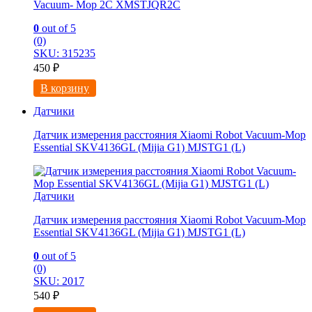
Vacuum- Mop 2C XMSTJQR2C
0
out of 5
(0)
SKU: 315235
450
₽
В корзину
Датчики
Датчик измерения расстояния Xiaomi Robot Vacuum-Mop
Essential SKV4136GL (Mijia G1) MJSTG1 (L)
Датчики
Датчик измерения расстояния Xiaomi Robot Vacuum-Mop
Essential SKV4136GL (Mijia G1) MJSTG1 (L)
0
out of 5
(0)
SKU: 2017
540
₽