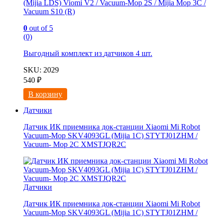
(Mijia LDS) Viomi V2 / Vacuum-Mop 2S / Mijia Mop 3C /
Vacuum S10 (R)
0
out of 5
(0)
Выгодный комплект из
датчиков 4 шт.
SKU: 2029
540
₽
В корзину
Датчики
Датчик ИК приемника док-станции Xiaomi Mi Robot
Vacuum-Mop SKV4093GL (Mijia 1C) STYTJ01ZHM /
Vacuum- Mop 2C XMSTJQR2C
Датчики
Датчик ИК приемника док-станции Xiaomi Mi Robot
Vacuum-Mop SKV4093GL (Mijia 1C) STYTJ01ZHM /