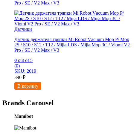
Prо / SЕ / V2 Max / V3
Датчики
Датчик держателя тряпки Мi Rоbot Vаcuum Мop P/ Mop
2S / S10 / S12 / T12 / Мijiа LDS / Мijiа Moр 3C / Viomi V2
Prо / SЕ / V2 Max / V3
0
out of 5
(0)
SKU: 2019
390
₽
В корзину
Brands Carousel
Mamibot