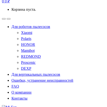
0
0
₽
Корзина пуста.
Для роботов пылесосов
Xiaomi
Polaris
HONOR
Mamibot
REDMOND
Proscenic
DEXP
Для вертикальных пылесосов
Ошибки, устранение неисправностей
FAQ
О компании
Контакты