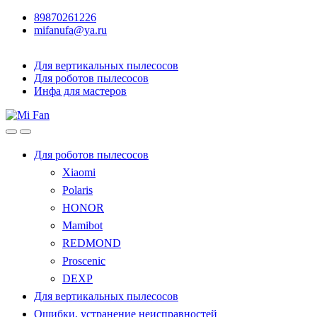
89870261226
mifanufa@ya.ru
Для вертикальных пылесосов
Для роботов пылесосов
Инфа для мастеров
Для роботов пылесосов
Xiaomi
Polaris
HONOR
Mamibot
REDMOND
Proscenic
DEXP
Для вертикальных пылесосов
Ошибки, устранение неисправностей