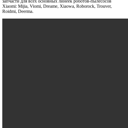
запчасти для всех основных линеек роботов-пылесосов
Xiaomi: Mijia, Viomi, Dreame, Xiaowa, Roborock, Trouver,
Roidmi, Deerma.