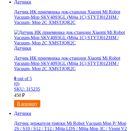
Датчики
Датчик ИК приемника док-станции Xiaomi Mi Robot
Vacuum-Mop SKV4093GL (Mijia 1C) STYTJ01ZHM /
Vacuum- Mop 2C XMSTJQR2C
Датчики
Датчик ИК приемника док-станции Xiaomi Mi Robot
Vacuum-Mop SKV4093GL (Mijia 1C) STYTJ01ZHM /
Vacuum- Mop 2C XMSTJQR2C
0
out of 5
(0)
SKU: 315235
450
₽
В корзину
Датчики
Датчик держателя тряпки Мi Rоbot Vаcuum Мop P/ Mop
2S / S10 / S12 / T12 / Мijiа LDS / Мijiа Moр 3C / Viomi V2