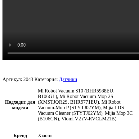
Артикул:
2043
Категория:
Датчики
Mi Robot Vacuum S10 (BHR5988EU,
B106GL), Mi Robot Vacuum-Mop 2S
Подходит для
(XMSTJQR2S, BHR5771EU), Mi Robot
модели
Vacuum-Mop P (STYTJ02YM), Mijia LDS
Vacuum Cleaner (STYTJ02YM), Mijia Mop 3C
(B106CN), Viomi V2 (V-RVCLM21B)
Бренд
Xiaomi