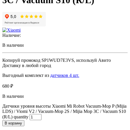
3C / Vacuum S10 (R/L)
Наличие:
В наличии
Копируй промокод
SP1WUD7E3VS
, используй Авито
Доставку в любой город
Выгодный комплект из
датчиков 4 шт.
680
₽
В наличии
Датчики уровня высоты Xiaomi Mi Robot Vacuum-Mop P (Mijia
LDS) / Viomi V2 / Vacuum-Mop 2S / Mijia Mop 3C / Vacuum S10
(R/L) quantity
В корзину