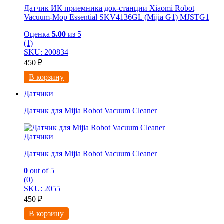
Датчик ИК приемника док-станции Xiaomi Robot
Vacuum-Mop Essential SKV4136GL (Mijia G1) MJSTG1
Оценка
5.00
из 5
(1)
SKU: 200834
450
₽
В корзину
Датчики
Датчик для Mijia Robot Vacuum Cleaner
Датчики
Датчик для Mijia Robot Vacuum Cleaner
0
out of 5
(0)
SKU: 2055
450
₽
В корзину