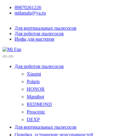
89870261226
mifanufa@ya.ru
Для вертикальных пылесосов
Для роботов пылесосов
Инфа для мастеров
Для роботов пылесосов
Xiaomi
Polaris
HONOR
Mamibot
REDMOND
Proscenic
DEXP
Для вертикальных пылесосов
Ошибки, устранение неисправностей