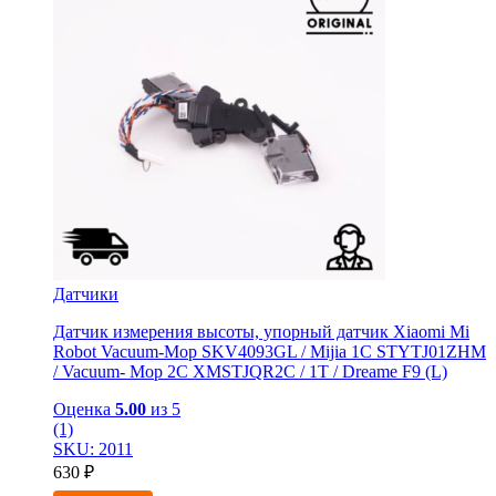
Датчики
Датчик измерения высоты, упорный датчик Xiaomi Mi
Robot Vacuum-Mop SKV4093GL / Mijia 1C STYTJ01ZHM
/ Vacuum- Mop 2C XMSTJQR2C / 1T / Dreame F9 (L)
Оценка
5.00
из 5
(1)
SKU: 2011
630
₽