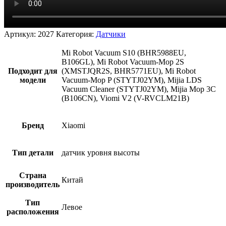
Артикул:
2027
Категория:
Датчики
Mi Robot Vacuum S10 (BHR5988EU,
B106GL), Mi Robot Vacuum-Mop 2S
Подходит для
(XMSTJQR2S, BHR5771EU), Mi Robot
модели
Vacuum-Mop P (STYTJ02YM), Mijia LDS
Vacuum Cleaner (STYTJ02YM), Mijia Mop 3C
(B106CN), Viomi V2 (V-RVCLM21B)
Бренд
Xiaomi
Тип детали
датчик уровня высоты
Страна
Китай
производитель
Тип
Левое
расположения