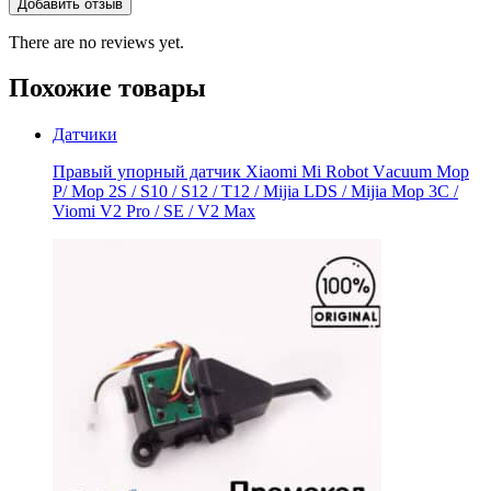
There are no reviews yet.
Похожие товары
Датчики
Правый упорный датчик Xiaomi Мi Rоbоt Vаcuum Мoр
Р/ Мop 2S / S10 / S12 / Т12 / Мijiа LDS / Mijia Mop 3C /
Viоmi V2 Рrо / SE / V2 Мaх