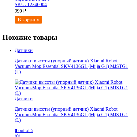
SKU: 12346004
990
₽
В корзину
Похожие товары
Датчики
Датчики высоты (упорный датчик) Xiaomi Robot
Vacuum-Mop Essential SKV4136GL (Mijia G1) MJSTG1
(L)
Датчики
Датчики высоты (упорный датчик) Xiaomi Robot
Vacuum-Mop Essential SKV4136GL (Mijia G1) MJSTG1
(L)
0
out of 5
(0)