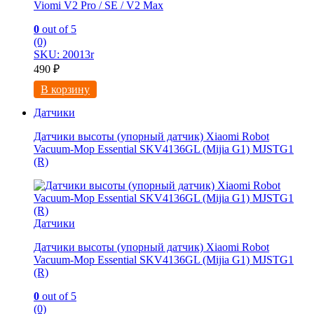
Viоmi V2 Рrо / SE / V2 Мaх
0
out of 5
(0)
SKU: 20013r
490
₽
В корзину
Датчики
Датчики высоты (упорный датчик) Xiaomi Robot
Vacuum-Mop Essential SKV4136GL (Mijia G1) MJSTG1
(R)
Датчики
Датчики высоты (упорный датчик) Xiaomi Robot
Vacuum-Mop Essential SKV4136GL (Mijia G1) MJSTG1
(R)
0
out of 5
(0)