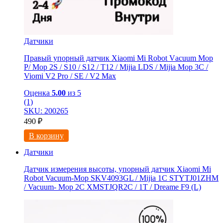
Датчики
Правый упорный датчик Xiaomi Мi Rоbоt Vаcuum Мoр
Р/ Мop 2S / S10 / S12 / Т12 / Мijiа LDS / Mijia Mop 3C /
Viоmi V2 Рrо / SE / V2 Мaх
Оценка
5.00
из 5
(1)
SKU: 200265
490
₽
В корзину
Датчики
Датчик измерения высоты, упорный датчик Xiaomi Mi
Robot Vacuum-Mop SKV4093GL / Mijia 1C STYTJ01ZHM
/ Vacuum- Mop 2C XMSTJQR2C / 1T / Dreame F9 (L)