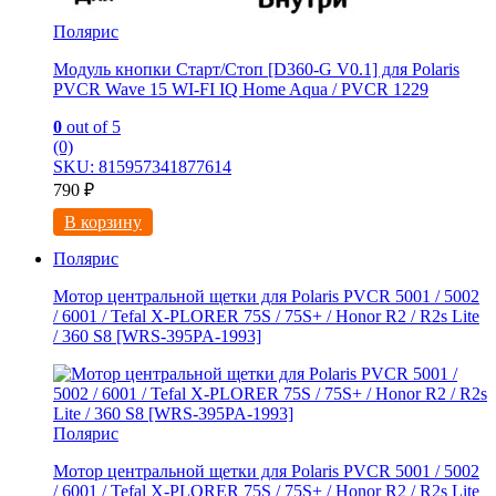
Полярис
Модуль кнопки Старт/Стоп [D360-G V0.1] для Polaris
PVCR Wave 15 WI-FI IQ Home Aqua / PVCR 1229
0
out of 5
(0)
SKU: 815957341877614
790
₽
В корзину
Полярис
Мотор центральной щетки для Polaris PVCR 5001 / 5002
/ 6001 / Tefal X-PLORER 75S / 75S+ / Honor R2 / R2s Litе
/ 360 S8 [WRS-395PA-1993]
Полярис
Мотор центральной щетки для Polaris PVCR 5001 / 5002
/ 6001 / Tefal X-PLORER 75S / 75S+ / Honor R2 / R2s Litе