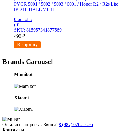
PVCR 5001 / 5002 / 5003 / 6001 / Honor R2 / R2s Lite
[РD31_HALL V1.3]
0
out of 5
(0)
SKU: 815957341877569
490
₽
В корзину
Brands Carousel
Mamibot
Xiaomi
Остались вопросы - Звони!
8 (987) 026-12-26
Контакты