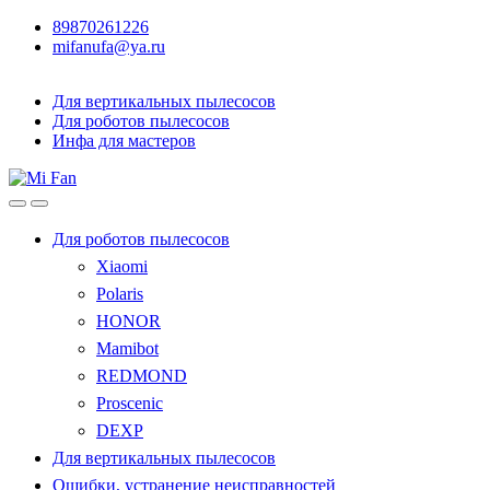
89870261226
mifanufa@ya.ru
Для вертикальных пылесосов
Для роботов пылесосов
Инфа для мастеров
Для роботов пылесосов
Xiaomi
Polaris
HONOR
Mamibot
REDMOND
Proscenic
DEXP
Для вертикальных пылесосов
Ошибки, устранение неисправностей