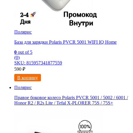
Полярис
База для зарядки Polaris PVCR 5001 WIFI IQ Home
0
out of 5
(0)
SKU: 815957341877559
590
₽
В корзину
Полярис
Правое боковое колесо Polaris PVCR 5001 / 5002 / 6001 /
Honor R2 / R2s Litе / Tefal X-PLORER 75S / 75S+