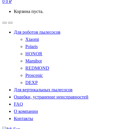
0
0
₽
Корзина пуста.
Для роботов пылесосов
Xiaomi
Polaris
HONOR
Mamibot
REDMOND
Proscenic
DEXP
Для вертикальных пылесосов
Ошибки, устранение неисправностей
FAQ
О компании
Контакты