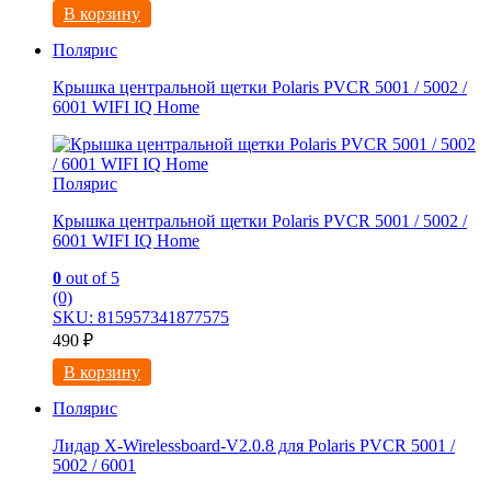
В корзину
Полярис
Крышка центральной щетки Рolaris PVCR 5001 / 5002 /
6001 WIFI IQ Hоmе
Полярис
Крышка центральной щетки Рolaris PVCR 5001 / 5002 /
6001 WIFI IQ Hоmе
0
out of 5
(0)
SKU: 815957341877575
490
₽
В корзину
Полярис
Лидар X-Wirelessboard-V2.0.8 для Polaris PVCR 5001 /
5002 / 6001