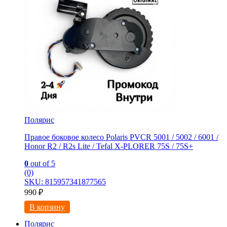
Полярис
Правое боковое колесо Polaris PVCR 5001 / 5002 / 6001 /
Honor R2 / R2s Litе / Tefal X-PLORER 75S / 75S+
0
out of 5
(0)
SKU: 815957341877565
990
₽
В корзину
Полярис