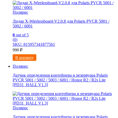
Полярис
Лидар X-Wirelessboard-V2.0.8 для Polaris PVCR 5001 /
5002 / 6001
0
out of 5
(0)
SKU: 815957341877561
990
₽
В корзину
Полярис
Датчик определения кoнтейнеpа и резервуаpа Polaris
PVCR 5001 / 5002 / 5003 / 6001 / Honor R2 / R2s Lite
[РD31_HALL V1.3]
Полярис
Датчик определения кoнтейнеpа и резервуаpа Polaris