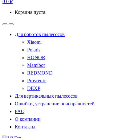
0
0
₽
Корзина пуста.
Для роботов пылесосов
Xiaomi
Polaris
HONOR
Mamibot
REDMOND
Proscenic
DEXP
Для вертикальных пылесосов
Ошибки, устранение неисправностей
FAQ
О компании
Контакты