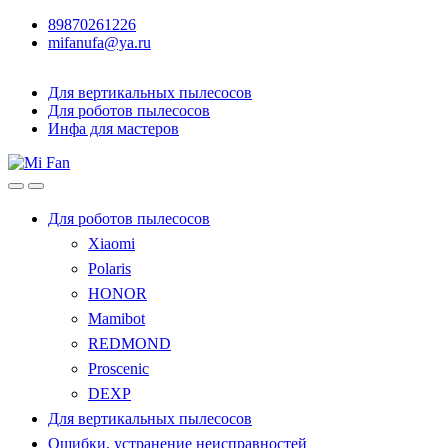
89870261226
mifanufa@ya.ru
Для вертикальных пылесосов
Для роботов пылесосов
Инфа для мастеров
Для роботов пылесосов
Xiaomi
Polaris
HONOR
Mamibot
REDMOND
Proscenic
DEXP
Для вертикальных пылесосов
Ошибки, устранение неисправностей