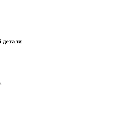
й детали
й