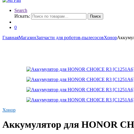
Search
Искать:
Поиск
0
Главная
Магазин
Запчасти для роботов-пылесосов
Хонор
Аккуму
Хонор
Аккумулятор для HONOR CH