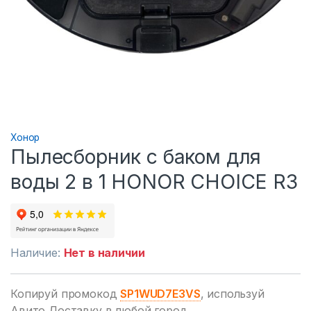
Хонор
Пылесборник с баком для
воды 2 в 1 HONOR CHOICE R3
Наличие:
Нет в наличии
Копируй промокод
SP1WUD7E3VS
, используй
Авито Доставку в любой город