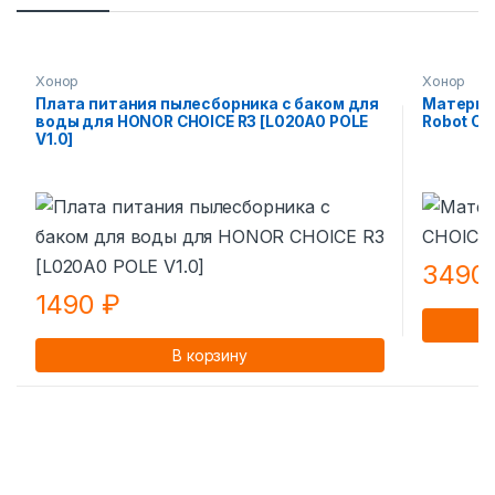
Хонор
Хонор
Плата питания пылесборника с баком для
Материн
воды для HONOR CHOICE R3 [L020A0 POLE
Robot Cle
V1.0]
3490
1490
₽
В корзину