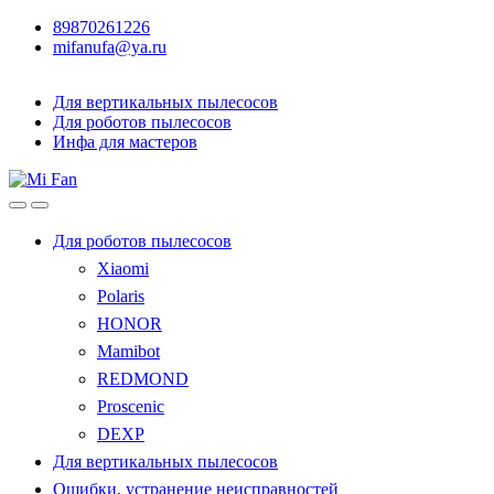
89870261226
mifanufa@ya.ru
Для вертикальных пылесосов
Для роботов пылесосов
Инфа для мастеров
Для роботов пылесосов
Xiaomi
Polaris
HONOR
Mamibot
REDMOND
Proscenic
DEXP
Для вертикальных пылесосов
Ошибки, устранение неисправностей