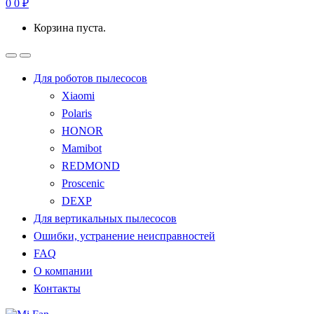
0
0
₽
Корзина пуста.
Для роботов пылесосов
Xiaomi
Polaris
HONOR
Mamibot
REDMOND
Proscenic
DEXP
Для вертикальных пылесосов
Ошибки, устранение неисправностей
FAQ
О компании
Контакты