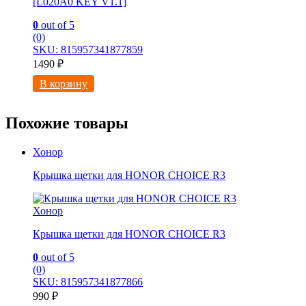
[L020A0 KEY V1.1]
0
out of 5
(0)
SKU: 815957341877859
1490
₽
В корзину
Похожие товары
Хонор
Крышка щетки для HONOR CHOICE R3
Хонор
Крышка щетки для HONOR CHOICE R3
0
out of 5
(0)
SKU: 815957341877866
990
₽