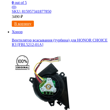
0
out of 5
(0)
SKU: 815957341877850
3490
₽
В корзину
Хонор
Вентилятор всасывания (турбина) для HONOR CHOICE
R3 [FBL5212-01A]