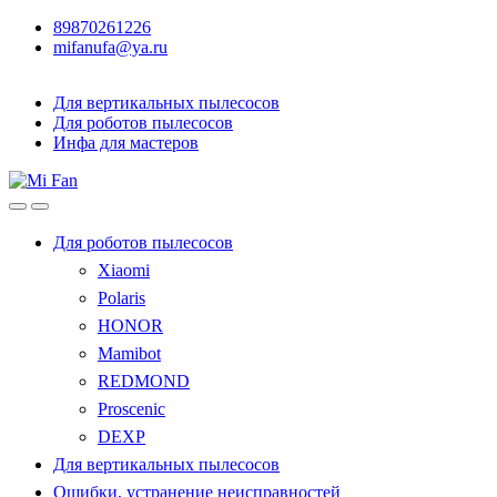
89870261226
mifanufa@ya.ru
Для вертикальных пылесосов
Для роботов пылесосов
Инфа для мастеров
Для роботов пылесосов
Xiaomi
Polaris
HONOR
Mamibot
REDMOND
Proscenic
DEXP
Для вертикальных пылесосов
Ошибки, устранение неисправностей