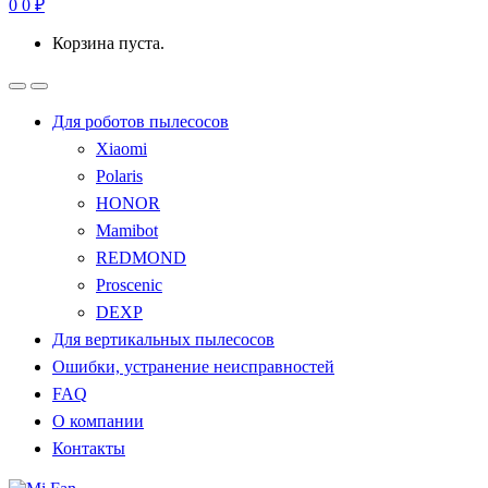
0
0
₽
Корзина пуста.
Для роботов пылесосов
Xiaomi
Polaris
HONOR
Mamibot
REDMOND
Proscenic
DEXP
Для вертикальных пылесосов
Ошибки, устранение неисправностей
FAQ
О компании
Контакты