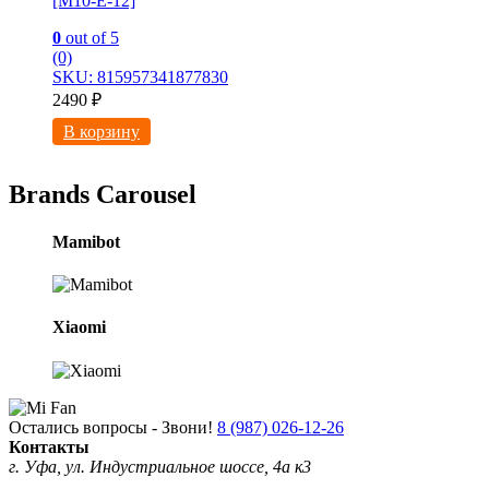
[M10-E-12]
0
out of 5
(0)
SKU: 815957341877830
2490
₽
В корзину
Brands Carousel
Mamibot
Xiaomi
Остались вопросы - Звони!
8 (987) 026-12-26
Контакты
г. Уфа, ул. Индустриальное шоссе, 4а к3