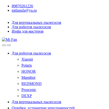
89870261226
mifanufa@ya.ru
Для вертикальных пылесосов
Для роботов пылесосов
Инфа для мастеров
Для роботов пылесосов
Xiaomi
Polaris
HONOR
Mamibot
REDMOND
Proscenic
DEXP
Для вертикальных пылесосов
Ошибки, устранение неисправностей