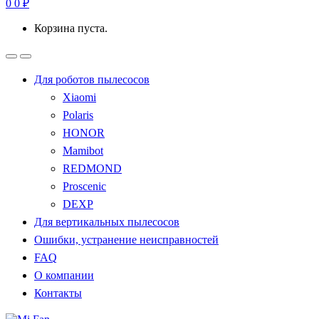
0
0
₽
Корзина пуста.
Для роботов пылесосов
Xiaomi
Polaris
HONOR
Mamibot
REDMOND
Proscenic
DEXP
Для вертикальных пылесосов
Ошибки, устранение неисправностей
FAQ
О компании
Контакты