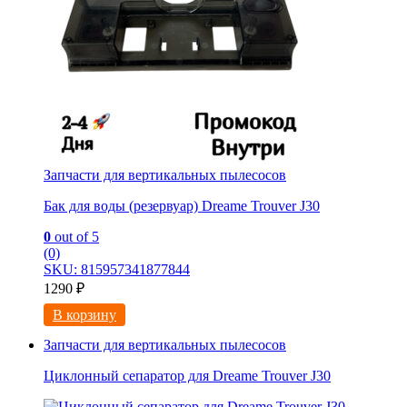
Запчасти для вертикальных пылесосов
Бак для воды (резервуар) Dreame Trouver J30
0
out of 5
(0)
SKU: 815957341877844
1290
₽
В корзину
Запчасти для вертикальных пылесосов
Циклонный сепаратор для Dreame Trouver J30