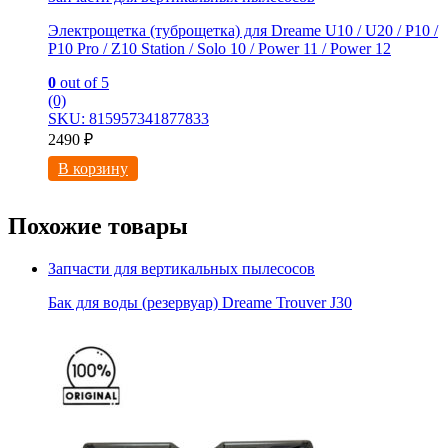
Электрощетка (туброщетка) для Dreame U10 / U20 / P10 /
P10 Pro / Z10 Station / Solo 10 / Power 11 / Power 12
0
out of 5
(0)
SKU: 815957341877833
2490
₽
В корзину
Похожие товары
Запчасти для вертикальных пылесосов
Бак для воды (резервуар) Dreame Trouver J30