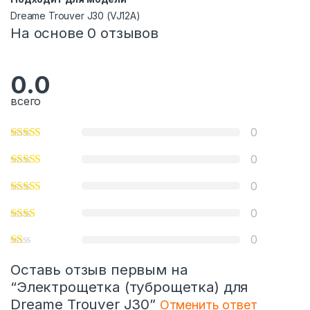
Dreame Trouver J30 (VJ12A)
На основе 0 отзывов
0.0
всего
0
0
0
0
0
Оставь отзыв первым на
“Электрощетка (туброщетка) для
Dreame Trouver J30”
Отменить ответ