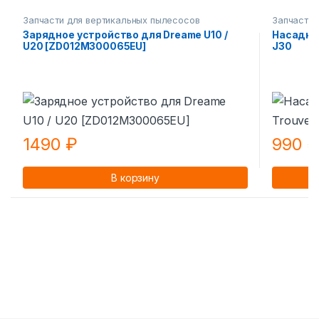
Запчасти для вертикальных пылесосов
Запчасти 
Зарядное устройство для Dreame U10 /
Насадка 
U20 [ZD012M300065EU]
J30
1490
₽
990
В корзину