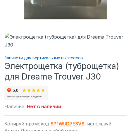
Запчасти для вертикальных пылесосов
Электрощетка (туброщетка)
для Dreame Trouver J30
Наличие:
Нет в наличии
Копируй промокод
SP1WUD7E3VS
, используй
Авито Доставку в любой город