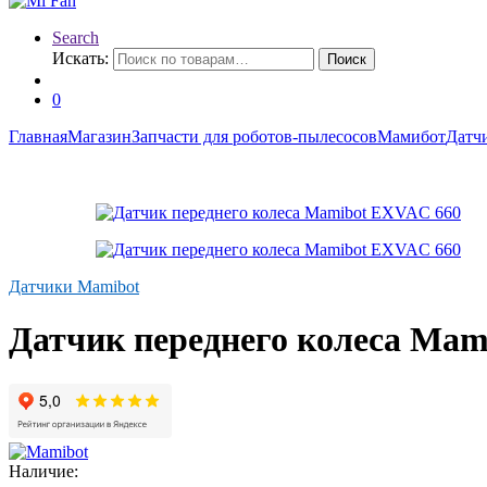
Search
Искать:
Поиск
0
Главная
Магазин
Запчасти для роботов-пылесосов
Мамибот
Датч
Датчики Mamibot
Датчик переднего колеса Ma
Наличие: