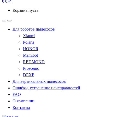
0
0
₽
Корзина пуста.
Для роботов пылесосов
Xiaomi
Polaris
HONOR
Mamibot
REDMOND
Proscenic
DEXP
Для вертикальных пылесосов
Ошибки, устранение неисправностей
FAQ
О компании
Контакты