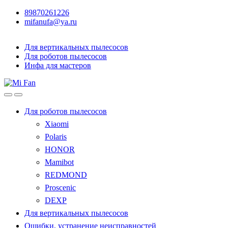
89870261226
mifanufa@ya.ru
Для вертикальных пылесосов
Для роботов пылесосов
Инфа для мастеров
Для роботов пылесосов
Xiaomi
Polaris
HONOR
Mamibot
REDMOND
Proscenic
DEXP
Для вертикальных пылесосов
Ошибки, устранение неисправностей