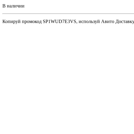
В наличии
Копируй промокод
SP1WUD7E3VS
, используй Авито Доставк