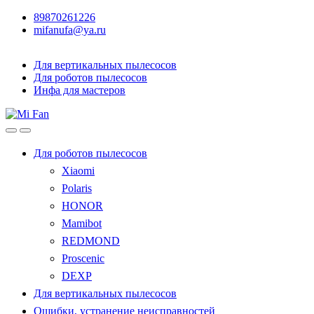
89870261226
mifanufa@ya.ru
Для вертикальных пылесосов
Для роботов пылесосов
Инфа для мастеров
Для роботов пылесосов
Xiaomi
Polaris
HONOR
Mamibot
REDMOND
Proscenic
DEXP
Для вертикальных пылесосов
Ошибки, устранение неисправностей