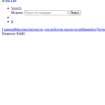
Search
Искать:
Поиск
0
Главная
Магазин
Запчасти для роботов-пылесосов
Мамибот
Датч
Neatsvor X600