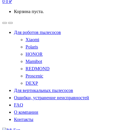
0
0
₽
Корзина пуста.
Для роботов пылесосов
Xiaomi
Polaris
HONOR
Mamibot
REDMOND
Proscenic
DEXP
Для вертикальных пылесосов
Ошибки, устранение неисправностей
FAQ
О компании
Контакты