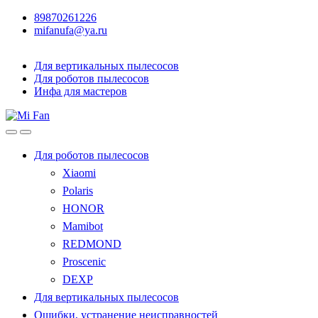
89870261226
mifanufa@ya.ru
Для вертикальных пылесосов
Для роботов пылесосов
Инфа для мастеров
Для роботов пылесосов
Xiaomi
Polaris
HONOR
Mamibot
REDMOND
Proscenic
DEXP
Для вертикальных пылесосов
Ошибки, устранение неисправностей