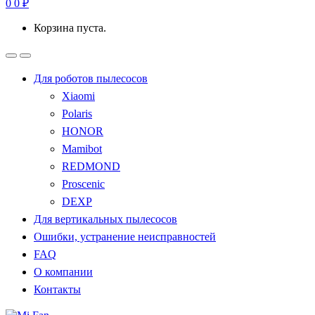
0
0
₽
Корзина пуста.
Для роботов пылесосов
Xiaomi
Polaris
HONOR
Mamibot
REDMOND
Proscenic
DEXP
Для вертикальных пылесосов
Ошибки, устранение неисправностей
FAQ
О компании
Контакты