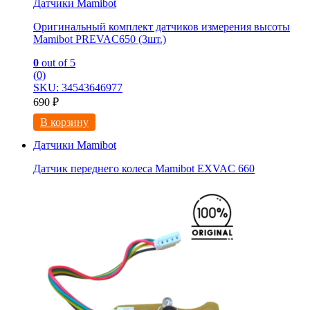
Датчики Mamibot
Оригинальный комплект датчиков измерения высоты
Mamibot PREVAC650 (3шт.)
0
out of 5
(0)
SKU: 34543646977
690
₽
В корзину
Датчики Mamibot
Датчик переднего колеса Mamibot EXVAC 660