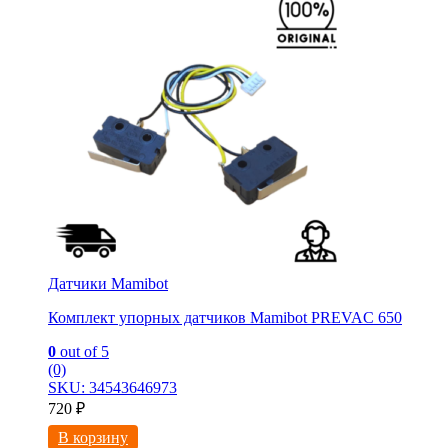
Датчики Mamibot
Комплект упорных датчиков Mamibot PREVAC 650
0
out of 5
(0)
SKU: 34543646973
720
₽
В корзину