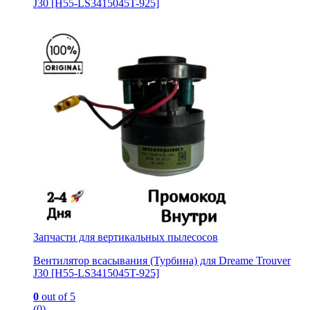
J30 [H55-LS3415045T-925]
Запчасти для вертикальных пылесосов
Вентилятор всасывания (Турбина) для Dreame Trouver
J30 [H55-LS3415045T-925]
0
out of 5
(0)