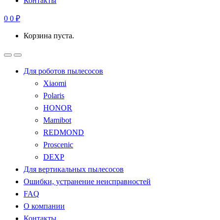
Контакты
0
0
₽
Корзина пуста.
Для роботов пылесосов
Xiaomi
Polaris
HONOR
Mamibot
REDMOND
Proscenic
DEXP
Для вертикальных пылесосов
Ошибки, устранение неисправностей
FAQ
О компании
Контакты