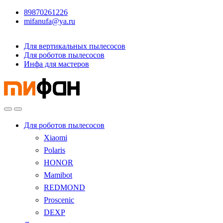
89870261226
mifanufa@ya.ru
Для вертикальных пылесосов
Для роботов пылесосов
Инфа для мастеров
Для роботов пылесосов
Xiaomi
Polaris
HONOR
Mamibot
REDMOND
Proscenic
DEXP