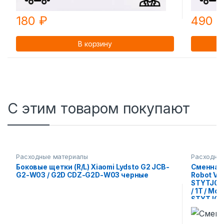
180
₽
490
В корзину
С этим товаром покупают
Расходные материалы
Расходны
Боковые щетки (R/L) Xiaomi Lydsto G2 JCB-
Сменная 
G2-W03 / G2D CDZ-G2D-W03 черные
Robot Va
STYTJ01
/ 1T / Mo
STYTJ03Z
Dreame D