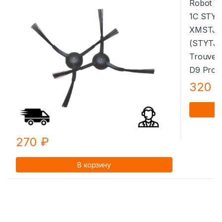
320
270
₽
В корзину