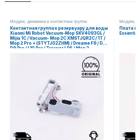
Модули, динамики и контактные группы
Модули, д
Контактная группа к резервуару для воды
Плата кн
Xiaomi Mi Robot Vacuum-Mop SKV4093GL /
Essential
Mijia 1C / Vacuum- Mop 2C XMSTJQR2C / 1T /
Mop 2 Pro + (STYTJ02ZHM) / Dreame F9 / D9 /
D9 Pro / L10 Pro / Trouver LDS / Mop 2
STYTJ03ZHM