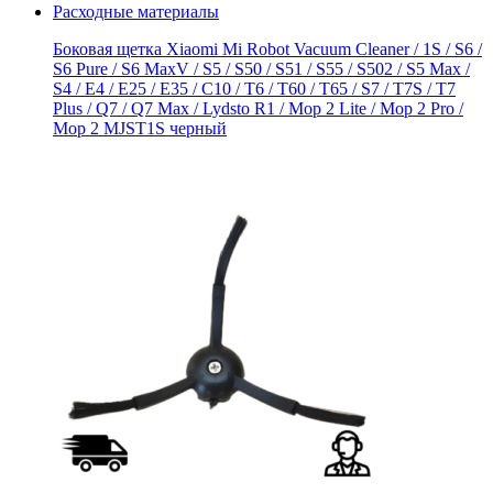
Расходные материалы
Боковая щетка Xiaomi Mi Robot Vacuum Cleaner / 1S / S6 /
S6 Pure / S6 MaxV / S5 / S50 / S51 / S55 / S502 / S5 Max /
S4 / E4 / E25 / E35 / C10 / T6 / T60 / T65 / S7 / T7S / T7
Plus / Q7 / Q7 Max / Lydsto R1 / Mop 2 Lite / Mop 2 Pro /
Mop 2 MJST1S черный