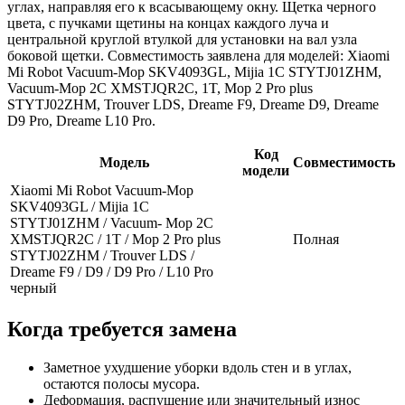
углах, направляя его к всасывающему окну. Щетка черного
цвета, с пучками щетины на концах каждого луча и
центральной круглой втулкой для установки на вал узла
боковой щетки. Совместимость заявлена для моделей: Xiaomi
Mi Robot Vacuum-Mop SKV4093GL, Mijia 1C STYTJ01ZHM,
Vacuum-Mop 2C XMSTJQR2C, 1T, Mop 2 Pro plus
STYTJ02ZHM, Trouver LDS, Dreame F9, Dreame D9, Dreame
D9 Pro, Dreame L10 Pro.
Код
Модель
Совместимость
модели
Xiaomi Mi Robot Vacuum-Mop
SKV4093GL / Mijia 1C
STYTJ01ZHM / Vacuum- Mop 2C
XMSTJQR2C / 1T / Mop 2 Pro plus
Полная
STYTJ02ZHM / Trouver LDS /
Dreame F9 / D9 / D9 Pro / L10 Pro
черный
Когда требуется замена
Заметное ухудшение уборки вдоль стен и в углах,
остаются полосы мусора.
Деформация, распушение или значительный износ