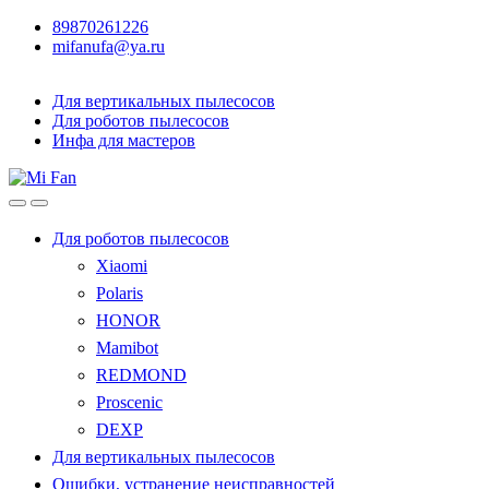
89870261226
mifanufa@ya.ru
Для вертикальных пылесосов
Для роботов пылесосов
Инфа для мастеров
Для роботов пылесосов
Xiaomi
Polaris
HONOR
Mamibot
REDMOND
Proscenic
DEXP
Для вертикальных пылесосов
Ошибки, устранение неисправностей