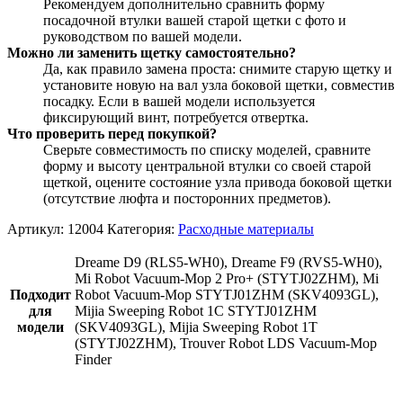
Рекомендуем дополнительно сравнить форму
посадочной втулки вашей старой щетки с фото и
руководством по вашей модели.
Можно ли заменить щетку самостоятельно?
Да, как правило замена проста: снимите старую щетку и
установите новую на вал узла боковой щетки, совместив
посадку. Если в вашей модели используется
фиксирующий винт, потребуется отвертка.
Что проверить перед покупкой?
Сверьте совместимость по списку моделей, сравните
форму и высоту центральной втулки со своей старой
щеткой, оцените состояние узла привода боковой щетки
(отсутствие люфта и посторонних предметов).
Артикул:
12004
Категория:
Расходные материалы
Dreame D9 (RLS5-WH0), Dreame F9 (RVS5-WH0),
Mi Robot Vacuum-Mop 2 Pro+ (STYTJ02ZHM), Mi
Подходит
Robot Vacuum-Mop STYTJ01ZHM (SKV4093GL),
для
Mijia Sweeping Robot 1C STYTJ01ZHM
модели
(SKV4093GL), Mijia Sweeping Robot 1T
(STYTJ02ZHM), Trouver Robot LDS Vacuum-Mop
Finder