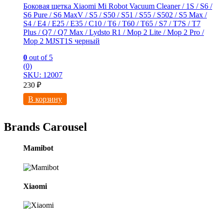
Боковая щетка Xiaomi Mi Robot Vacuum Cleaner / 1S / S6 /
S6 Pure / S6 MaxV / S5 / S50 / S51 / S55 / S502 / S5 Max /
S4 / E4 / E25 / E35 / C10 / T6 / T60 / T65 / S7 / T7S / T7
Plus / Q7 / Q7 Max / Lydsto R1 / Mop 2 Lite / Mop 2 Pro /
Mop 2 MJST1S черный
0
out of 5
(0)
SKU: 12007
230
₽
В корзину
Brands Carousel
Mamibot
Xiaomi