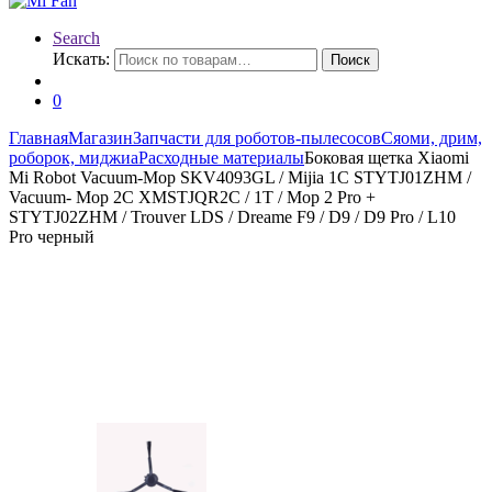
Search
Искать:
Поиск
0
Главная
Магазин
Запчасти для роботов-пылесосов
Сяоми, дрим,
роборок, миджиа
Расходные материалы
Боковая щетка Xiaomi
Mi Robot Vacuum-Mop SKV4093GL / Mijia 1C STYTJ01ZHM /
Vacuum- Mop 2C XMSTJQR2C / 1T / Mop 2 Pro +
STYTJ02ZHM / Trouver LDS / Dreame F9 / D9 / D9 Pro / L10
Pro черный