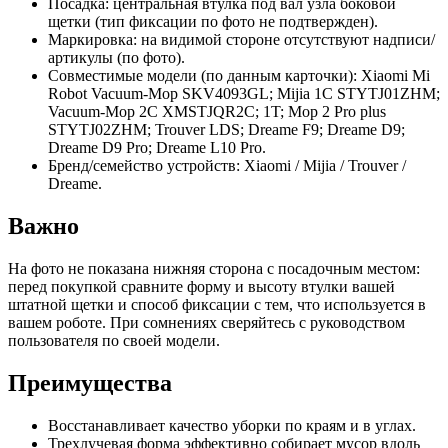
Посадка: центральная втулка под вал узла боковой
щетки (тип фиксации по фото не подтвержден).
Маркировка: на видимой стороне отсутствуют надписи/
артикулы (по фото).
Совместимые модели (по данным карточки): Xiaomi Mi
Robot Vacuum-Mop SKV4093GL; Mijia 1C STYTJ01ZHM;
Vacuum-Mop 2C XMSTJQR2C; 1T; Mop 2 Pro plus
STYTJ02ZHM; Trouver LDS; Dreame F9; Dreame D9;
Dreame D9 Pro; Dreame L10 Pro.
Бренд/семейство устройств: Xiaomi / Mijia / Trouver /
Dreame.
Важно
На фото не показана нижняя сторона с посадочным местом:
перед покупкой сравните форму и высоту втулки вашей
штатной щетки и способ фиксации с тем, что используется в
вашем роботе. При сомнениях сверяйтесь с руководством
пользователя по своей модели.
Преимущества
Восстанавливает качество уборки по краям и в углах.
Трехлучевая форма эффективно собирает мусор вдоль