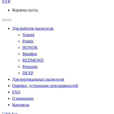
0
0
₽
Корзина пуста.
Для роботов пылесосов
Xiaomi
Polaris
HONOR
Mamibot
REDMOND
Proscenic
DEXP
Для вертикальных пылесосов
Ошибки, устранение неисправностей
FAQ
О компании
Контакты