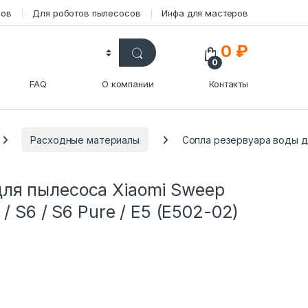
сов
Для роботов пылесосов
Инфа для мастеров
0
₽
0
FAQ
О компании
Контакты
Расходные материалы
Сопла резервуара воды для
для пылесоса Xiaomi Sweep
 / S6 / S6 Pure / E5 (E502-02)