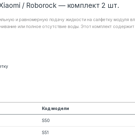
iaomi / Roborock — комплект 2 шт.
льную и равномерную подачу жидкости на салфетку модуля вла
ачивание или полное отсутствие воды. Этот комплект содержи
етку
Код модели
S50
S51