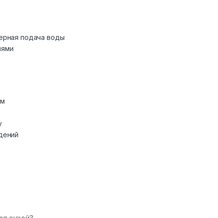
ерная подача воды
лями
ем
у
дений
ся сухой?