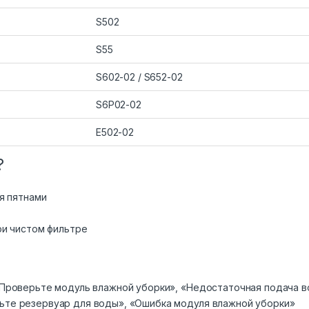
S502
S55
S602-02 / S652-02
S6P02-02
E502-02
?
я пятнами
ри чистом фильтре
Проверьте модуль влажной уборки», «Недостаточная подача 
те резервуар для воды», «Ошибка модуля влажной уборки»