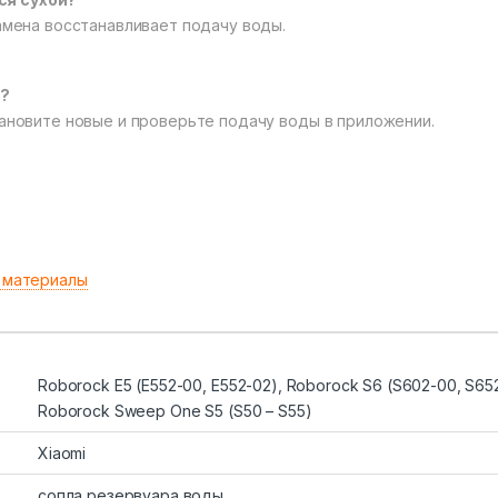
замена восстанавливает подачу воды.
?
тановите новые и проверьте подачу воды в приложении.
 материалы
Roborock E5 (E552-00, E552-02), Roborock S6 (S602-00, S65
Roborock Sweep One S5 (S50 – S55)
Xiaomi
сопла резервуара воды