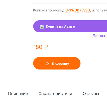
Копируй промокод
SP1WUD7E3VS
, использ
Купить на Авито
Доставк
180
₽
В корзину
Описание
Характеристики
Отзывы