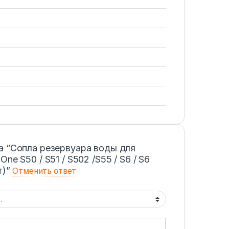
а “Сопла резервуара воды для
ne S50 / S51 / S502 /S55 / S6 / S6
т)”
Отменить ответ