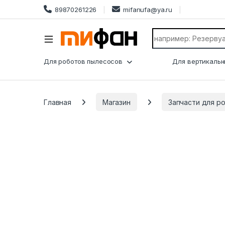
89870261226
mifanufa@ya.ru
Search for:
Для роботов пылесосов
Для вертикальн
Главная
Магазин
Запчасти для р