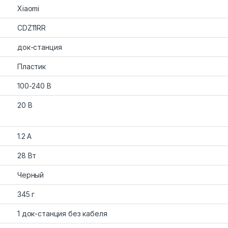
Xiaomi
CDZ11RR
док-станция
Пластик
100-240 В
20 В
1.2 А
28 Вт
Черный
345 г
1 док-станция без кабеля