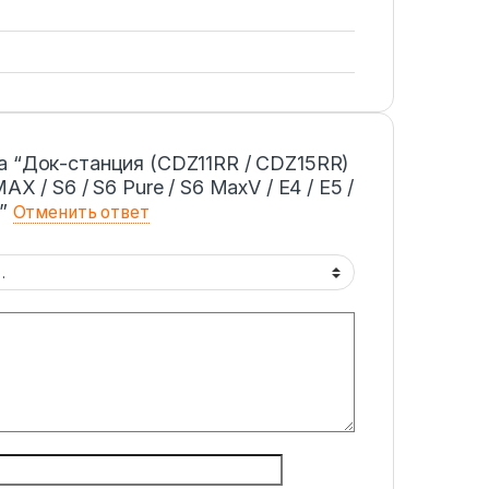
а “Док-станция (CDZ11RR / CDZ15RR)
X / S6 / S6 Pure / S6 MaxV / E4 / E5 /
й”
Отменить ответ