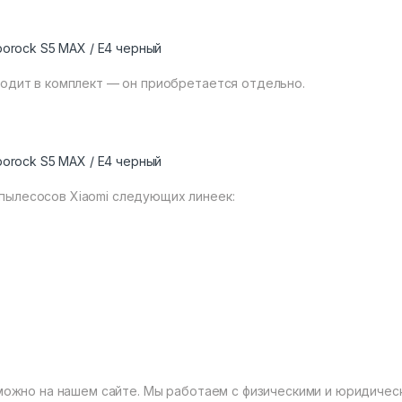
borock S5 MAX / E4 черный
одит в комплект — он приобретается отдельно.
borock S5 MAX / E4 черный
пылесосов Xiaomi следующих линеек:
ожно на нашем сайте. Мы работаем с физическими и юридическ