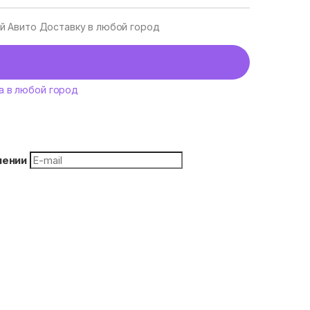
уй Авито Доставку в любой город
а в любой город
плении