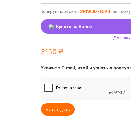
Копируй промокод
SP1WUD7E3VS
, использ
Купить на Авито
Доставк
3150
₽
Укажите E-mail, чтобы узнать о посту