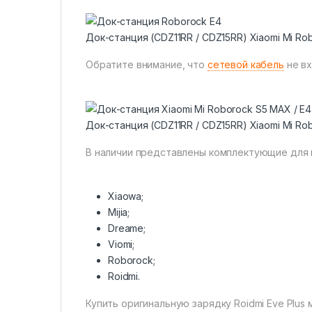
Док-станция (CDZ11RR / CDZ15RR) Xiaomi Mi Ro
Обратите внимание, что
сетевой кабель
не вх
Док-станция (CDZ11RR / CDZ15RR) Xiaomi Mi Ro
В наличии представлены комплектующие для 
Xiaowa;
Mijia;
Dreame;
Viomi;
Roborock;
Roidmi.
Купить оригинальную
зарядку Roidmi Eve Plus
м