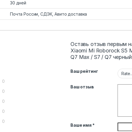
30 дней
Почта России, СДЭК, Авито доставка
Оставь отзыв первым н
Xiaomi Mi Roborock S5 MA
Q7 Max / S7 / Q7 черны
Ваш рейтинг
0
Ваш отзыв
0
0
0
0
Ваше имя
*