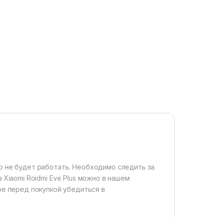
о не будет работат
ь. Н
еобходимо следить за
 Xiaomi
Roidmi Eve Plus можно в нашем
ое перед покупкой убедиться в