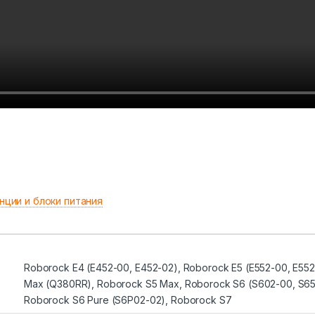
нции и блоки питания
Roborock E4 (E452-00, E452-02), Roborock E5 (E552-00, E55
Max (Q380RR), Roborock S5 Max, Roborock S6 (S602-00, S65
Roborock S6 Pure (S6P02-02), Roborock S7