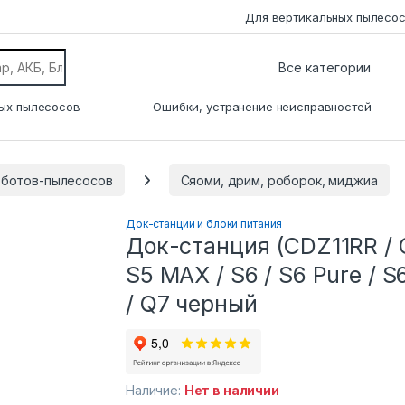
Для вертикальных пылесо
ых пылесосов
Ошибки, устранение неисправностей
оботов-пылесосов
Сяоми, дрим, роборок, миджиа
Док-станции и блоки питания
Док-станция (CDZ11RR / 
S5 MAX / S6 / S6 Pure / S
/ Q7 черный
Наличие:
Нет в наличии