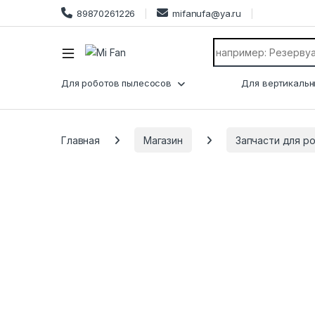
89870261226
mifanufa@ya.ru
Search for:
Для роботов пылесосов
Для вертикальн
Главная
Магазин
Запчасти для р