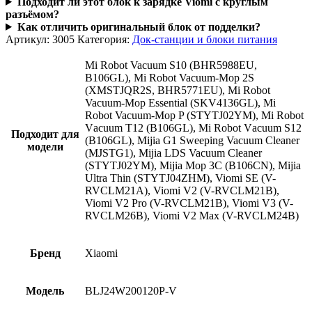
Подходит ли этот блок к зарядке Viomi с круглым
разъёмом?
Как отличить оригинальный блок от подделки?
Артикул:
3005
Категория:
Док-станции и блоки питания
Mi Robot Vacuum S10 (BHR5988EU,
B106GL), Mi Robot Vacuum-Mop 2S
(XMSTJQR2S, BHR5771EU), Mi Robot
Vacuum-Mop Essential (SKV4136GL), Mi
Robot Vacuum-Mop P (STYTJ02YM), Mi Rоbot
Vаcuum T12 (B106GL), Mi Rоbоt Vаcuum S12
Подходит для
(B106GL), Mijia G1 Sweeping Vacuum Cleaner
модели
(MJSTG1), Mijia LDS Vacuum Cleaner
(STYTJ02YM), Mijia Mop 3C (B106CN), Mijia
Ultra Thin (STYTJ04ZHM), Viomi SE (V-
RVСLМ21А), Viomi V2 (V-RVCLM21B),
Viomi V2 Pro (V-RVCLM21B), Viomi V3 (V-
RVCLM26B), Viоmi V2 Мах (V-RVCLM24B)
Бренд
Xiaomi
Модель
BLJ24W200120P-V