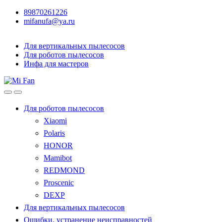
89870261226
mifanufa@ya.ru
Для вертикальных пылесосов
Для роботов пылесосов
Инфа для мастеров
Для роботов пылесосов
Xiaomi
Polaris
HONOR
Mamibot
REDMOND
Proscenic
DEXP
Для вертикальных пылесосов
Ошибки, устранение неисправностей