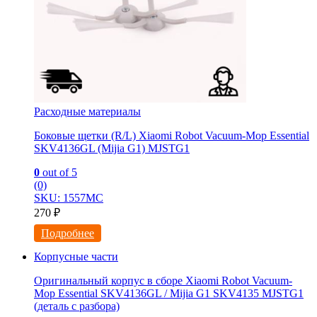
Расходные материалы
Боковые щетки (R/L) Xiaomi Robot Vacuum-Mop Essential
SKV4136GL (Mijia G1) MJSTG1
0
out of 5
(0)
SKU: 1557МС
270
₽
Подробнее
Корпусные части
Оригинальный корпус в сборе Xiaomi Robot Vacuum-
Mop Essential SKV4136GL / Mijia G1 SKV4135 MJSTG1
(деталь с разбора)