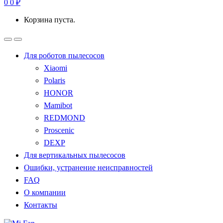
0
0
₽
Корзина пуста.
Для роботов пылесосов
Xiaomi
Polaris
HONOR
Mamibot
REDMOND
Proscenic
DEXP
Для вертикальных пылесосов
Ошибки, устранение неисправностей
FAQ
О компании
Контакты