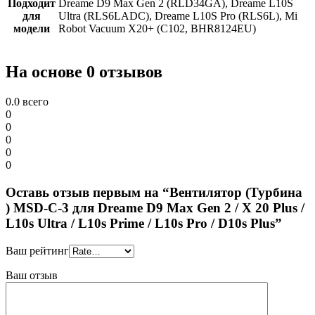
Подходит
Dreame D9 Max Gen 2 (RLD34GA), Dreame L10S
для
Ultra (RLS6LADC), Drеаmе L10S Рrо (RLS6L), Mi
модели
Robot Vacuum X20+ (C102, BHR8124EU)
На основе 0 отзывов
0.0
всего
0
0
0
0
0
Оставь отзыв первым на “Вентилятор (Турбина
) MSD-C-3 для Dreame D9 Мах Gen 2 / X 20 Plus /
L10s Ultra / L10s Prime / L10s Pro / D10s Plus”
Ваш рейтинг
Ваш отзыв