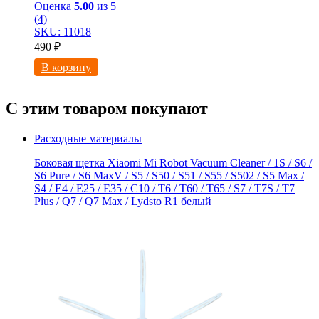
Оценка
5.00
из 5
(4)
SKU: 11018
490
₽
В корзину
С этим товаром покупают
Расходные материалы
Боковая щетка Xiaomi Mi Robot Vacuum Cleaner / 1S / S6 /
S6 Pure / S6 MaxV / S5 / S50 / S51 / S55 / S502 / S5 Max /
S4 / E4 / E25 / E35 / C10 / T6 / T60 / T65 / S7 / T7S / T7
Plus / Q7 / Q7 Max / Lydsto R1 белый