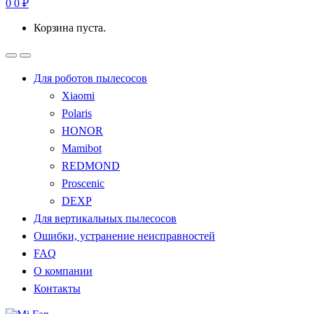
0
0
₽
Корзина пуста.
Для роботов пылесосов
Xiaomi
Polaris
HONOR
Mamibot
REDMOND
Proscenic
DEXP
Для вертикальных пылесосов
Ошибки, устранение неисправностей
FAQ
О компании
Контакты