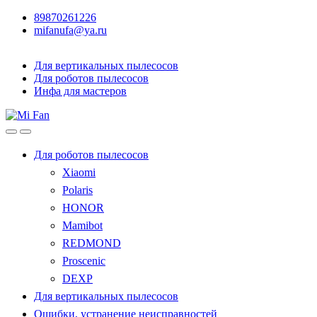
89870261226
mifanufa@ya.ru
Для вертикальных пылесосов
Для роботов пылесосов
Инфа для мастеров
Для роботов пылесосов
Xiaomi
Polaris
HONOR
Mamibot
REDMOND
Proscenic
DEXP
Для вертикальных пылесосов
Ошибки, устранение неисправностей