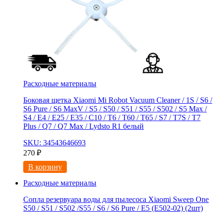
Расходные материалы
Боковая щетка Xiaomi Mi Robot Vacuum Cleaner / 1S / S6 /
S6 Pure / S6 MaxV / S5 / S50 / S51 / S55 / S502 / S5 Max /
S4 / E4 / E25 / E35 / C10 / T6 / T60 / T65 / S7 / T7S / T7
Plus / Q7 / Q7 Max / Lydsto R1 белый
SKU: 34543646693
270
₽
В корзину
Расходные материалы
Сопла резервуара воды для пылесоса Xiaomi Sweep One
S50 / S51 / S502 /S55 / S6 / S6 Pure / E5 (E502-02) (2шт)