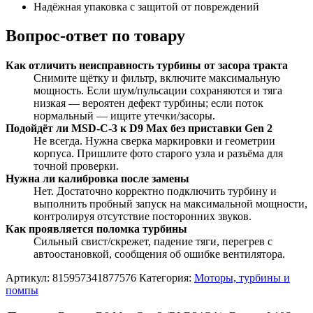
Надёжная упаковка с защитой от повреждений
Вопрос-ответ по товару
Как отличить неисправность турбины от засора тракта
Снимите щётку и фильтр, включите максимальную
мощность. Если шум/пульсации сохраняются и тяга
низкая — вероятен дефект турбины; если поток
нормальный — ищите утечки/засоры.
Подойдёт ли MSD-C-3 к D9 Max без приставки Gen 2
Не всегда. Нужна сверка маркировки и геометрии
корпуса. Пришлите фото старого узла и разъёма для
точной проверки.
Нужна ли калибровка после замены
Нет. Достаточно корректно подключить турбину и
выполнить пробный запуск на максимальной мощности,
контролируя отсутствие посторонних звуков.
Как проявляется поломка турбины
Сильный свист/скрежет, падение тяги, перегрев с
автоостановкой, сообщения об ошибке вентилятора.
Артикул:
815957341877576
Категория:
Моторы, турбины и
помпы