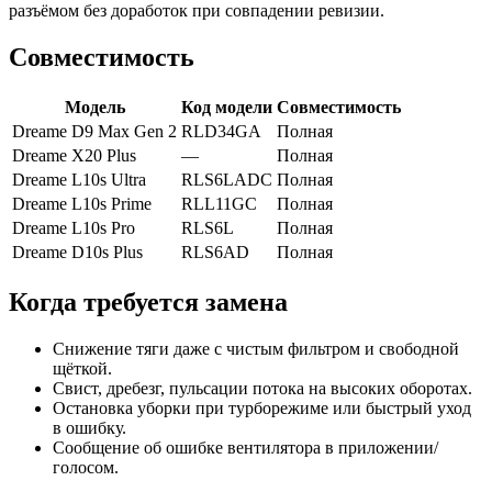
разъёмом без доработок при совпадении ревизии.
Совместимость
Модель
Код модели
Совместимость
Dreame D9 Max Gen 2
RLD34GA
Полная
Dreame X20 Plus
—
Полная
Dreame L10s Ultra
RLS6LADC
Полная
Dreame L10s Prime
RLL11GC
Полная
Dreame L10s Pro
RLS6L
Полная
Dreame D10s Plus
RLS6AD
Полная
Когда требуется замена
Снижение тяги даже с чистым фильтром и свободной
щёткой.
Свист, дребезг, пульсации потока на высоких оборотах.
Остановка уборки при турборежиме или быстрый уход
в ошибку.
Сообщение об ошибке вентилятора в приложении/
голосом.