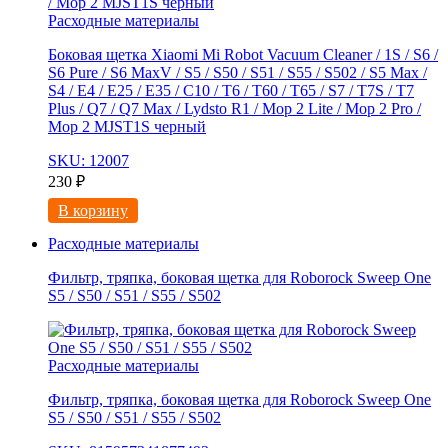
Расходные материалы
Боковая щетка Xiaomi Mi Robot Vacuum Cleaner / 1S / S6 /
S6 Pure / S6 MaxV / S5 / S50 / S51 / S55 / S502 / S5 Max /
S4 / E4 / E25 / E35 / C10 / T6 / T60 / T65 / S7 / T7S / T7
Plus / Q7 / Q7 Max / Lydsto R1 / Mop 2 Lite / Mop 2 Pro /
Mop 2 MJST1S черный
SKU: 12007
230
₽
В корзину
Расходные материалы
Фильтр, тряпка, боковая щетка для Roborock Sweep One
S5 / S50 / S51 / S55 / S502
Расходные материалы
Фильтр, тряпка, боковая щетка для Roborock Sweep One
S5 / S50 / S51 / S55 / S502