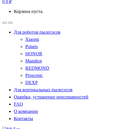
0
0
₽
Корзина пуста.
Для роботов пылесосов
Xiaomi
Polaris
HONOR
Mamibot
REDMOND
Proscenic
DEXP
Для вертикальных пылесосов
Ошибки, устранение неисправностей
FAQ
О компании
Контакты