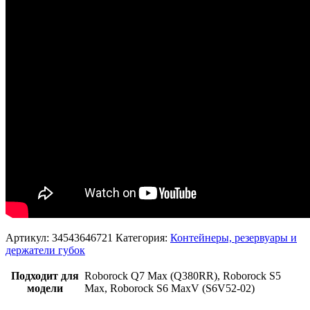
Артикул:
34543646721
Категория:
Контейнеры, резервуары и
держатели губок
Подходит для
Roborock Q7 Max (Q380RR), Roborock S5
модели
Max, Roborock S6 MaxV (S6V52-02)