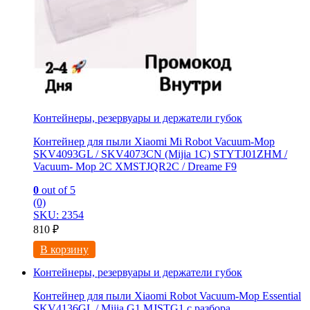
Контейнеры, резервуары и держатели губок
Контейнер для пыли Xiaomi Mi Robot Vacuum-Mop
SKV4093GL / SKV4073CN (Mijia 1C) STYTJ01ZHM /
Vacuum- Mop 2C XMSTJQR2C / Dreame F9
0
out of 5
(0)
SKU: 2354
810
₽
В корзину
Контейнеры, резервуары и держатели губок
Контейнер для пыли Xiaomi Robot Vacuum-Mop Essential
SKV4136GL / Mijia G1 MJSTG1 с разбора