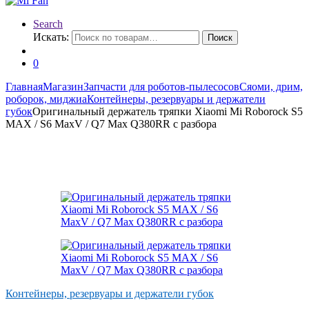
Search
Искать:
Поиск
0
Главная
Магазин
Запчасти для роботов-пылесосов
Сяоми, дрим,
роборок, миджиа
Контейнеры, резервуары и держатели
губок
Оригинальный держатель тряпки Xiaomi Mi Roborock S5
MAX / S6 MaxV / Q7 Max Q380RR с разбора
Контейнеры, резервуары и держатели губок