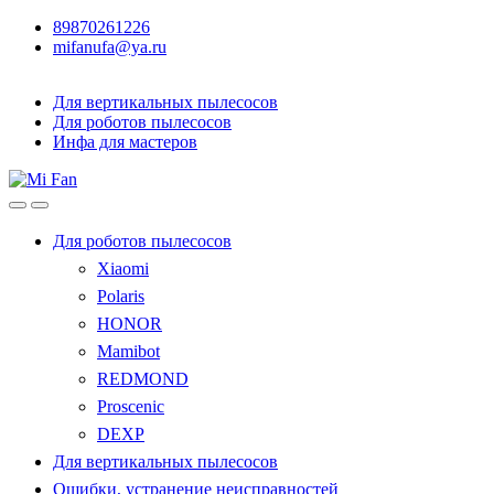
89870261226
mifanufa@ya.ru
Для вертикальных пылесосов
Для роботов пылесосов
Инфа для мастеров
Для роботов пылесосов
Xiaomi
Polaris
HONOR
Mamibot
REDMOND
Proscenic
DEXP
Для вертикальных пылесосов
Ошибки, устранение неисправностей