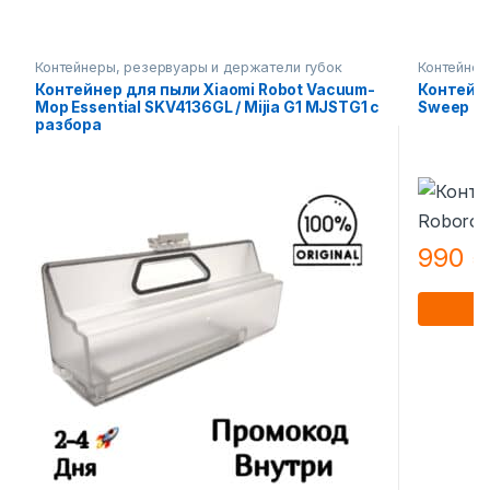
Контейнеры, резервуары и держатели губок
Контейнер
Контейнер для пыли Xiaomi Robot Vacuum-
Контейне
Mop Essential SKV4136GL / Mijia G1 MJSTG1 с
Sweep On
разбора
990