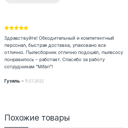
Оценка
5
из
Здравствуйте! Обходительный и компетентный
5
персонал, быстрая доставка, упаковано все
отлично. Пылесборник отлично подошёл, пылесосу
понравилось – работает. Спасибо за работу
сотрудникам “Mifan”!
Гузяль
–
11.07.2022
Похожие товары