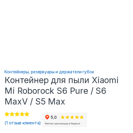
Контейнеры, резервуары и держатели губок
Контейнер для пыли Xiaomi
Mi Roborock S6 Pure / S6
MaxV / S5 Max
1
Рейтинг
5.00
из 5
(
1
отзыв клиента)
на основе опроса
пользователя