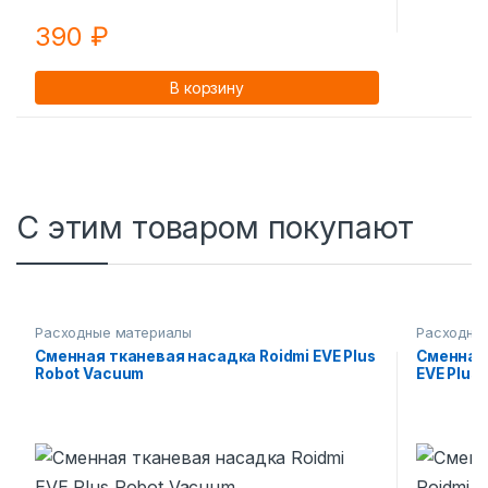
390
₽
В корзину
С этим товаром покупают
Расходные материалы
Расходны
Сменная тканевая насадка Roidmi EVE Plus
Сменная
Robot Vacuum
EVE Plus 