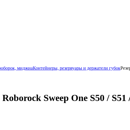
роборок, миджиа
Контейнеры, резервуары и держатели губок
Резе
oborock Sweep One S50 / S51 / 