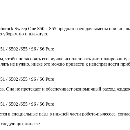
oborock Sweep One S50 – S55 предназначен для замены оригиналь
 уборку, но и влажную.
 / S502 /S55 / S6 / S6 Pure
ом, чтобы не засорять его, лучше использовать дистиллированн
лять не нужно, иначе это можно привести к неисправности приб
 / S502 /S55 / S6 / S6 Pure
ов. Она не протекает и обеспечивает экономичный расход жидко
 / S502 /S55 / S6 / S6 Pure
тся в специальные пазы в нижней части робота-пылесоса, согла
i следующих линеек: