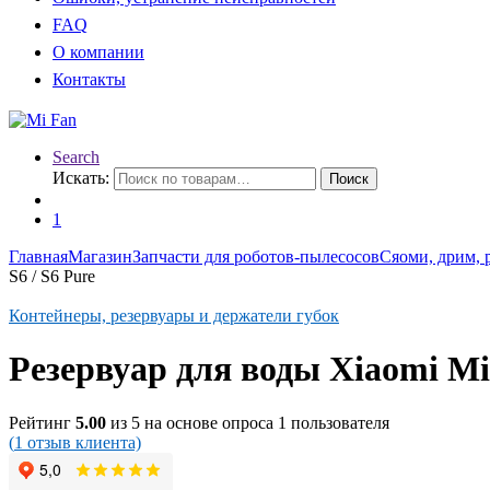
FAQ
О компании
Контакты
Search
Искать:
Поиск
1
Главная
Магазин
Запчасти для роботов-пылесосов
Сяоми, дрим, 
S6 / S6 Pure
Контейнеры, резервуары и держатели губок
Резервуар для воды Xiaomi Mi R
Рейтинг
5.00
из 5 на основе опроса
1
пользователя
(
1
отзыв клиента)