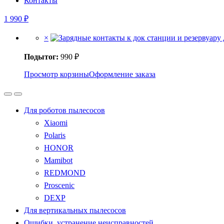
Контакты
1
990
₽
×
Подытог:
990
₽
Просмотр корзины
Оформление заказа
Для роботов пылесосов
Xiaomi
Polaris
HONOR
Mamibot
REDMOND
Proscenic
DEXP
Для вертикальных пылесосов
Ошибки, устранение неисправностей