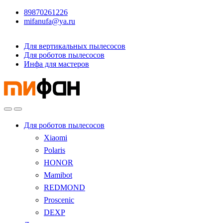
89870261226
mifanufa@ya.ru
Для вертикальных пылесосов
Для роботов пылесосов
Инфа для мастеров
Для роботов пылесосов
Xiaomi
Polaris
HONOR
Mamibot
REDMOND
Proscenic
DEXP