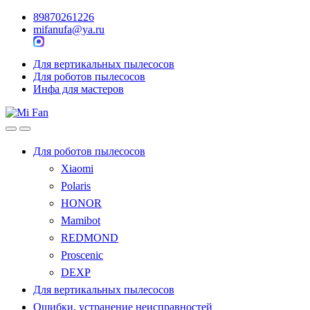
89870261226
mifanufa@ya.ru
Для вертикальных пылесосов
Для роботов пылесосов
Инфа для мастеров
Для роботов пылесосов
Xiaomi
Polaris
HONOR
Mamibot
REDMOND
Proscenic
DEXP
Для вертикальных пылесосов
Ошибки, устранение неисправностей