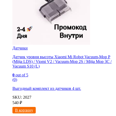
Датчики
Датчик уровня высоты Xiaomi Mi Robot Vacuum-Mop P
(Mijia LDS) / Viomi V2 / Vacuum-Mop 2S / Mijia Mop 3C /
Vacuum S10 (L)
0
out of 5
(0)
Выгодный комплект из
датчиков 4 шт.
SKU: 2027
540
₽
В корзину