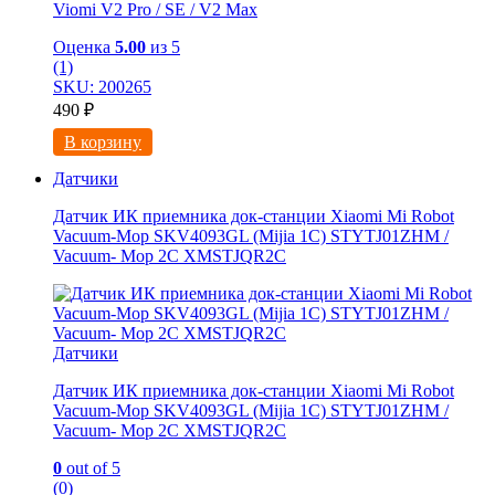
Viоmi V2 Рrо / SE / V2 Мaх
Оценка
5.00
из 5
(1)
SKU: 200265
490
₽
В корзину
Датчики
Датчик ИК приемника док-станции Xiaomi Mi Robot
Vacuum-Mop SKV4093GL (Mijia 1C) STYTJ01ZHM /
Vacuum- Mop 2C XMSTJQR2C
Датчики
Датчик ИК приемника док-станции Xiaomi Mi Robot
Vacuum-Mop SKV4093GL (Mijia 1C) STYTJ01ZHM /
Vacuum- Mop 2C XMSTJQR2C
0
out of 5
(0)