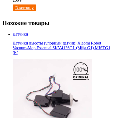
230
₽
В корзину
Похожие товары
Датчики
Датчики высоты (упорный датчик) Xiaomi Robot
Vacuum-Mop Essential SKV4136GL (Mijia G1) MJSTG1
(R)