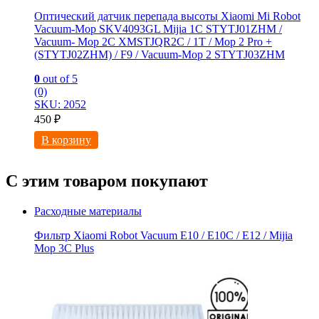
Оптический датчик перепада высоты Xiaomi Mi Robot
Vacuum-Mop SKV4093GL Mijia 1C STYTJ01ZHM /
Vacuum- Mop 2C XMSTJQR2C / 1T / Mop 2 Pro +
(STYTJ02ZHM) / F9 / Vacuum-Mop 2 STYTJ03ZHM
0
out of 5
(0)
SKU: 2052
450
₽
В корзину
С этим товаром покупают
Расходные материалы
Фильтр Xiaomi Robot Vacuum E10 / E10C / E12 / Mijia
Mop 3С Рlus