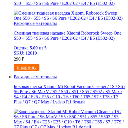
S50 – S55 / S6 / S6 Pure / E202-02 / E4 / E5 (E502-02)
Расходные материалы
Сменная тканевая насадка Xiaomi Roborock Sweep One
S50 – S55 / S6 / S6 Pure / E202-02 / E4 / E5 (E502-02)
Оценка
5.00
из 5
SKU: 12019
290
₽
В корзину
Расходные материалы
Боковая щетка Xiaomi Mi Robot Vacuum Cleaner / 1S / S6 /
S6 Pure / S6 MaxV / S5 / S50 / S51 / S55 / S502 / S5 Max /
S4 / E4 / E25 / E35 / C10 / T6 / T60 / T65 / S7 / T7S / T7
Plus / Q7 / Q7 Max / Lydsto R1 белый