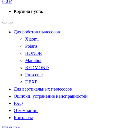
0
0
₽
Корзина пуста.
Для роботов пылесосов
Xiaomi
Polaris
HONOR
Mamibot
REDMOND
Proscenic
DEXP
Для вертикальных пылесосов
Ошибки, устранение неисправностей
FAQ
О компании
Контакты