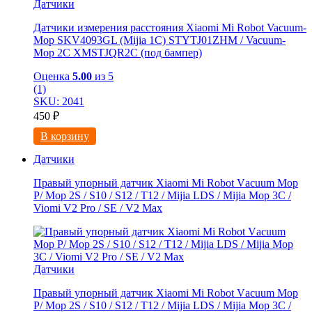
Датчики
Датчики измерения расстояния Xiaomi Mi Robot Vacuum-
Mop SKV4093GL (Mijia 1C) STYTJ01ZHM / Vacuum-
Mop 2C XMSTJQR2C (под бампер)
Оценка
5.00
из 5
(1)
SKU: 2041
450
₽
В корзину
Датчики
Правый упорный датчик Xiaomi Мi Rоbоt Vаcuum Мoр
Р/ Мop 2S / S10 / S12 / Т12 / Мijiа LDS / Mijia Mop 3C /
Viоmi V2 Рrо / SE / V2 Мaх
Датчики
Правый упорный датчик Xiaomi Мi Rоbоt Vаcuum Мoр
Р/ Мop 2S / S10 / S12 / Т12 / Мijiа LDS / Mijia Mop 3C /