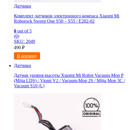
Датчики
Комплект датчиков электронного компаса Xiaomi Mi
Roborock Sweep One S50 – S55 / E202-02
0
out of 5
(0)
SKU: 2049
490
₽
В корзину
Датчики
Датчик уровня высоты Xiaomi Mi Robot Vacuum-Mop P
(Mijia LDS) / Viomi V2 / Vacuum-Mop 2S / Mijia Mop 3C /
Vacuum S10 (L)