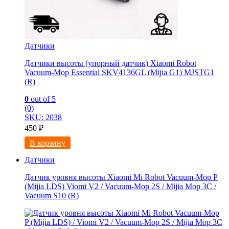
Датчики
Датчики высоты (упорный датчик) Xiaomi Robot
Vacuum-Mop Essential SKV4136GL (Mijia G1) MJSTG1
(R)
0
out of 5
(0)
SKU: 2038
450
₽
В корзину
Датчики
Датчик уровня высоты Xiaomi Mi Robot Vacuum-Mop P
(Mijia LDS) Viomi V2 / Vacuum-Mop 2S / Mijia Mop 3C /
Vacuum S10 (R)