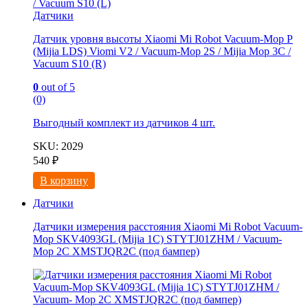
Датчики
Датчик уровня высоты Xiaomi Mi Robot Vacuum-Mop P
(Mijia LDS) Viomi V2 / Vacuum-Mop 2S / Mijia Mop 3C /
Vacuum S10 (R)
0
out of 5
(0)
Выгодный комплект из
датчиков 4 шт.
SKU: 2029
540
₽
В корзину
Датчики
Датчики измерения расстояния Xiaomi Mi Robot Vacuum-
Mop SKV4093GL (Mijia 1C) STYTJ01ZHM / Vacuum-
Mop 2C XMSTJQR2C (под бампер)