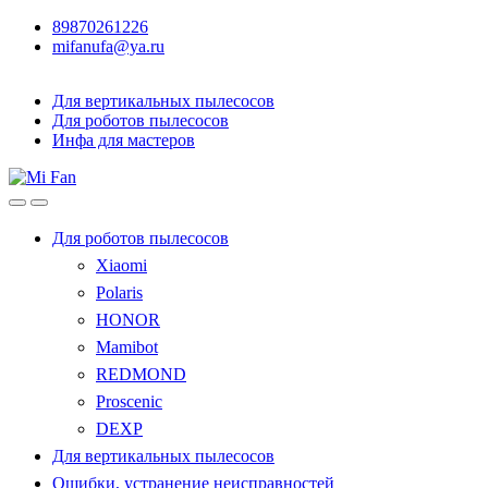
89870261226
mifanufa@ya.ru
Для вертикальных пылесосов
Для роботов пылесосов
Инфа для мастеров
Для роботов пылесосов
Xiaomi
Polaris
HONOR
Mamibot
REDMOND
Proscenic
DEXP
Для вертикальных пылесосов
Ошибки, устранение неисправностей