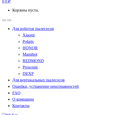
0
0
₽
Корзина пуста.
Для роботов пылесосов
Xiaomi
Polaris
HONOR
Mamibot
REDMOND
Proscenic
DEXP
Для вертикальных пылесосов
Ошибки, устранение неисправностей
FAQ
О компании
Контакты