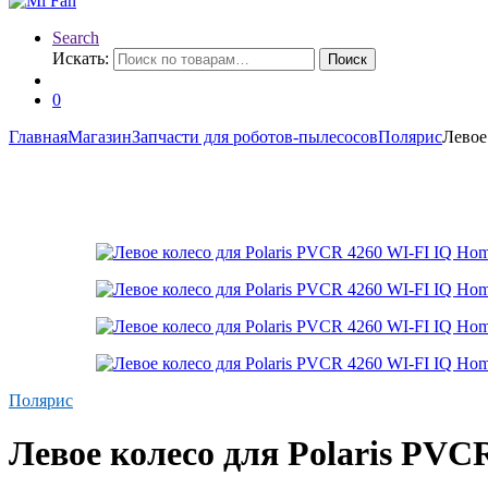
Search
Искать:
Поиск
0
Главная
Магазин
Запчасти для роботов-пылесосов
Полярис
Левое
Полярис
Левое колесо для Polaris PVC