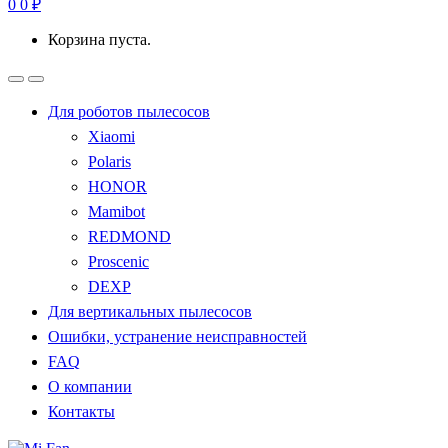
0
0
₽
Корзина пуста.
Для роботов пылесосов
Xiaomi
Polaris
HONOR
Mamibot
REDMOND
Proscenic
DEXP
Для вертикальных пылесосов
Ошибки, устранение неисправностей
FAQ
О компании
Контакты