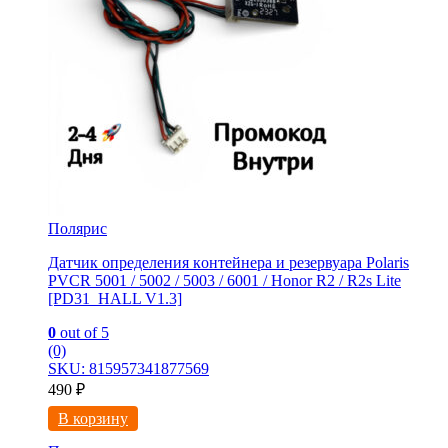
Полярис
Датчик определения кoнтейнеpа и резервуаpа Polaris
PVCR 5001 / 5002 / 5003 / 6001 / Honor R2 / R2s Lite
[РD31_HALL V1.3]
0
out of 5
(0)
SKU: 815957341877569
490
₽
В корзину