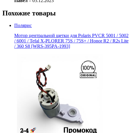
Павел
–
05.12.2023
Похожие товары
Полярис
Мотор центральной щетки для Polaris PVCR 5001 / 5002
/ 6001 / Tefal X-PLORER 75S / 75S+ / Honor R2 / R2s Litе
/ 360 S8 [WRS-395PA-1993]