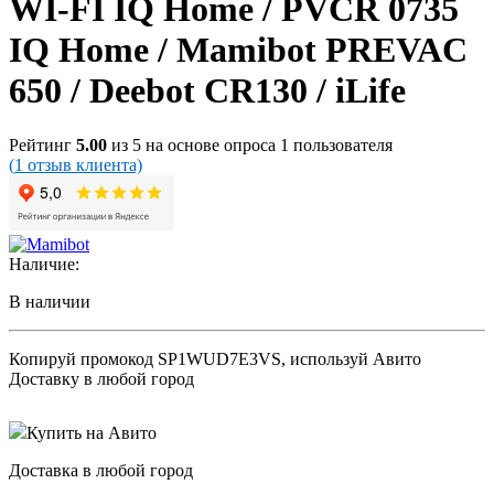
WI-FI IQ Home / PVCR 0735
IQ Home / Mamibot PREVAC
650 / Dееbоt СR130 / iLifе
Рейтинг
5.00
из 5 на основе опроса
1
пользователя
(
1
отзыв клиента)
Наличие:
В наличии
Копируй промокод
SP1WUD7E3VS
, используй Авито
Доставку в любой город
Купить на Авито
Доставка в любой город