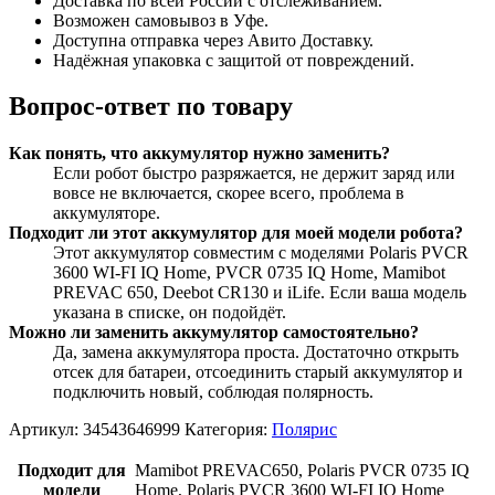
Доставка по всей России с отслеживанием.
Возможен самовывоз в Уфе.
Доступна отправка через Авито Доставку.
Надёжная упаковка с защитой от повреждений.
Вопрос-ответ по товару
Как понять, что аккумулятор нужно заменить?
Если робот быстро разряжается, не держит заряд или
вовсе не включается, скорее всего, проблема в
аккумуляторе.
Подходит ли этот аккумулятор для моей модели робота?
Этот аккумулятор совместим с моделями Polaris PVCR
3600 WI-FI IQ Home, PVCR 0735 IQ Home, Mamibot
PREVAC 650, Dееbоt СR130 и iLifе. Если ваша модель
указана в списке, он подойдёт.
Можно ли заменить аккумулятор самостоятельно?
Да, замена аккумулятора проста. Достаточно открыть
отсек для батареи, отсоединить старый аккумулятор и
подключить новый, соблюдая полярность.
Артикул:
34543646999
Категория:
Полярис
Подходит для
Mamibot PREVAC650, Polaris PVCR 0735 IQ
модели
Home, Polaris PVCR 3600 WI-FI IQ Home