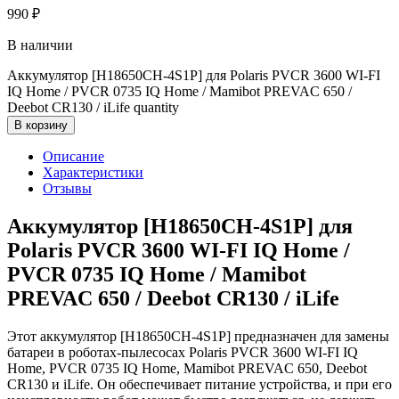
990
₽
В наличии
Аккумулятор [H18650CH-4S1P] для Polaris PVCR 3600 WI-FI
IQ Home / PVCR 0735 IQ Home / Mamibot PREVAC 650 /
Dееbоt СR130 / iLifе quantity
В корзину
Описание
Характеристики
Отзывы
Аккумулятор [H18650CH-4S1P] для
Polaris PVCR 3600 WI-FI IQ Home /
PVCR 0735 IQ Home / Mamibot
PREVAC 650 / Dееbоt СR130 / iLifе
Этот аккумулятор [H18650CH-4S1P] предназначен для замены
батареи в роботах-пылесосах Polaris PVCR 3600 WI-FI IQ
Home, PVCR 0735 IQ Home, Mamibot PREVAC 650, Dееbоt
СR130 и iLifе. Он обеспечивает питание устройства, и при его