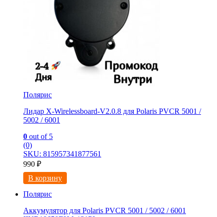
Полярис
Лидар X-Wirelessboard-V2.0.8 для Polaris PVCR 5001 /
5002 / 6001
0
out of 5
(0)
SKU: 815957341877561
990
₽
В корзину
Полярис
Аккумулятор для Polaris PVCR 5001 / 5002 / 6001