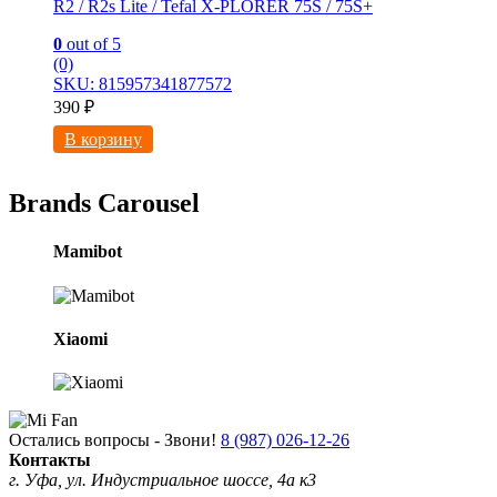
R2 / R2s Litе / Tefal X-PLORER 75S / 75S+
0
out of 5
(0)
SKU: 815957341877572
390
₽
В корзину
Brands Carousel
Mamibot
Xiaomi
Остались вопросы - Звони!
8 (987) 026-12-26
Контакты
г. Уфа, ул. Индустриальное шоссе, 4а к3