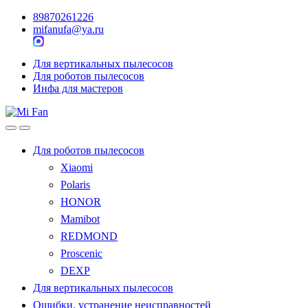
89870261226
mifanufa@ya.ru
Для вертикальных пылесосов
Для роботов пылесосов
Инфа для мастеров
Для роботов пылесосов
Xiaomi
Polaris
HONOR
Mamibot
REDMOND
Proscenic
DEXP
Для вертикальных пылесосов
Ошибки, устранение неисправностей