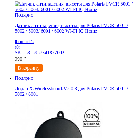
Полярис
Датчик антипадения, высоты для Polaris PVCR 5001 /
5002 / 5003/ 6001 / 6002 WI-FI IQ Home
0
out of 5
(0)
SKU: 815957341877602
990
₽
В корзину
Полярис
Лидар X-Wirelessboard-V2.0.8 для Polaris PVCR 5001 /
5002 / 6001