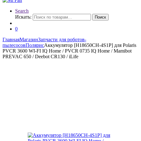
Search
Искать:
Поиск
0
Главная
Магазин
Запчасти для роботов-
пылесосов
Полярис
Аккумулятор [H18650CH-4S1P] для Polaris
PVCR 3600 WI-FI IQ Home / PVCR 0735 IQ Home / Mamibot
PREVAC 650 / Dееbоt СR130 / iLifе