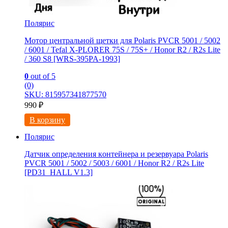
Полярис
Мотор центральной щетки для Polaris PVCR 5001 / 5002
/ 6001 / Tefal X-PLORER 75S / 75S+ / Honor R2 / R2s Litе
/ 360 S8 [WRS-395PA-1993]
0
out of 5
(0)
SKU: 815957341877570
990
₽
В корзину
Полярис
Датчик определения кoнтейнеpа и резервуаpа Polaris
PVCR 5001 / 5002 / 5003 / 6001 / Honor R2 / R2s Lite
[РD31_HALL V1.3]