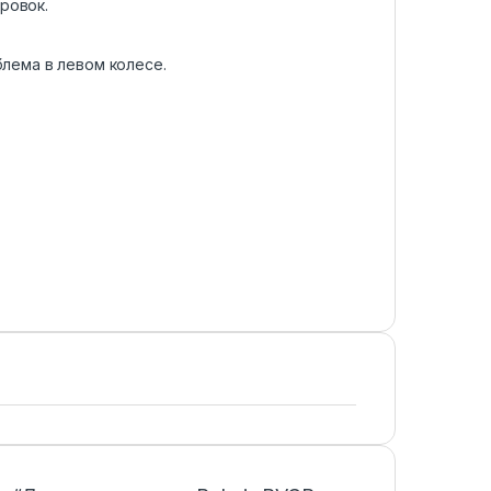
ровок.
блема в левом колесе.