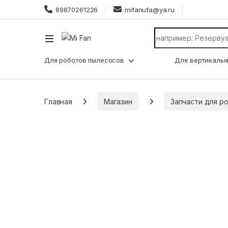
89870261226
mifanufa@ya.ru
Search for:
Для роботов пылесосов
Для вертикальн
Главная
Магазин
Запчасти для р