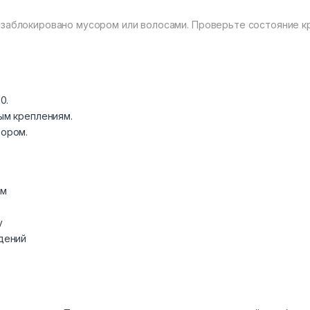
 заблокировано мусором или волосами. Проверьте состояние к
0.
ым креплениям.
тором.
ем
у
дений