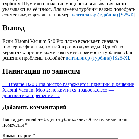
турбину. Шум или снижение мощности всасывания часто
указывают на её износ. Для замены турбины важно подобрать
совместимую деталь, например,
вентилятор (турбина) [S25-X]
.
Вывод
Если Xiaomi Vacuum S40 Pro плохо всасывает, сначала
проверьте фильтры, контейнер и воздуховоды. Одной из
вероятных причин может быть неисправность турбины. Для
решения проблемы подойдёт
вентилятор (турбина) [S25-X]
.
Навигация по записям
←
Dreame D20 Ultra быстро разряжается: причины и решение
Xiaomi Vacuum Mop 2: не крутится правое колесо —
диагностика и решение
→
Добавить комментарий
Ваш адрес email не будет опубликован.
Обязательные поля
помечены
*
Комментарий
*