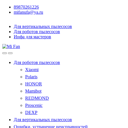
89870261226
mifanufa@ya.ru
Для вертикальных пылесосов
Для роботов пылесосов
Инфа для мастеров
Для роботов пылесосов
Xiaomi
Polaris
HONOR
Mamibot
REDMOND
Proscenic
DEXP
Для вертикальных пылесосов
Ошибки, устранение неисправностей