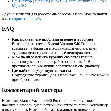
Вентилятор (Турбина) [S25-X] Xiaomi Vacuum S40 Pro /
Mijia 5C
Другие запчасти для роботов-пылесосов Xiaomi можно найти
в
категории запчастей
.
FAQ
Как понять, что проблема именно в турбине?
Если робот-пылесос Xiaomi Vacuum S40 Pro плохо
всасывает, а фильтры и воздуховоды чистые, шум
турбины может указывать на её неисправность.
Можно ли заменить турбину самостоятельно?
Да, если у вас есть опыт работы с техникой. В
противном случае лучше обратиться к специалисту.
Где найти подходящую запчасть?
Подходящую турбину для Xiaomi Vacuum S40 Pro можно
приобрести
здесь
.
Комментарий мастера
Если ваш Xiaomi Vacuum S40 Pro стал плохо всасывать,
начните с базовой диагностики: очистите фильтры, контейнер
и воздуховоды. Если проблема сохраняется, проверьте