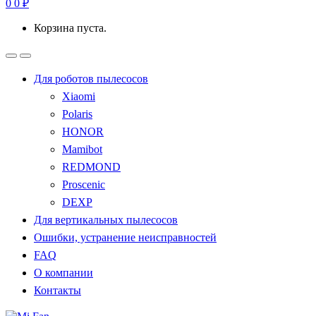
0
0
₽
Корзина пуста.
Для роботов пылесосов
Xiaomi
Polaris
HONOR
Mamibot
REDMOND
Proscenic
DEXP
Для вертикальных пылесосов
Ошибки, устранение неисправностей
FAQ
О компании
Контакты