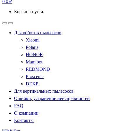
0
0
₽
Корзина пуста.
Для роботов пылесосов
Xiaomi
Polaris
HONOR
Mamibot
REDMOND
Proscenic
DEXP
Для вертикальных пылесосов
Ошибки, устранение неисправностей
FAQ
О компании
Контакты