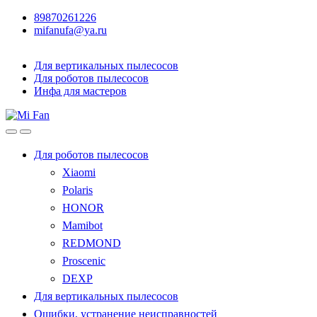
89870261226
mifanufa@ya.ru
Для вертикальных пылесосов
Для роботов пылесосов
Инфа для мастеров
Для роботов пылесосов
Xiaomi
Polaris
HONOR
Mamibot
REDMOND
Proscenic
DEXP
Для вертикальных пылесосов
Ошибки, устранение неисправностей