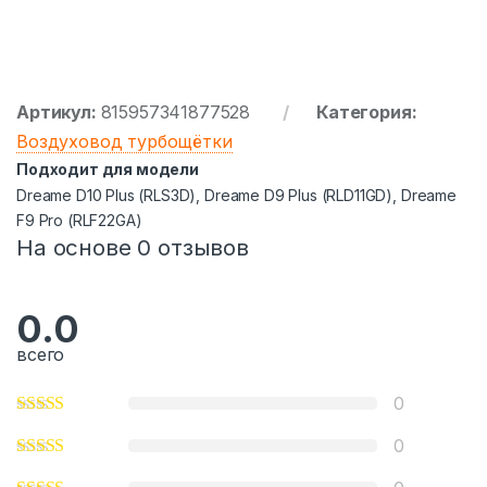
Артикул:
815957341877528
Категория:
Воздуховод турбощётки
Подходит для модели
Drеаmе D10 Рlus (RLS3D), Drеаmе D9 Рlus (RLD11GD), Drеаmе
F9 Рrо (RLF22GА)
На основе 0 отзывов
0.0
всего
0
0