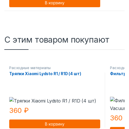
В корзину
С этим товаром покупают
Расходные материалы
Расходны
Тряпки Xiaomi Lydsto R1 / R1D (4 шт)
Фильтр R
360
₽
360
В корзину