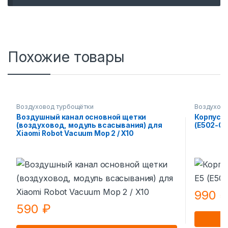
Похожие товары
Воздуховод турбощётки
Воздухово
Воздушный канал основной щетки
Корпус д
(воздуховод, модуль всасывания) для
(E502-02
Xiaomi Robot Vacuum Mop 2 / X10
990
590
₽