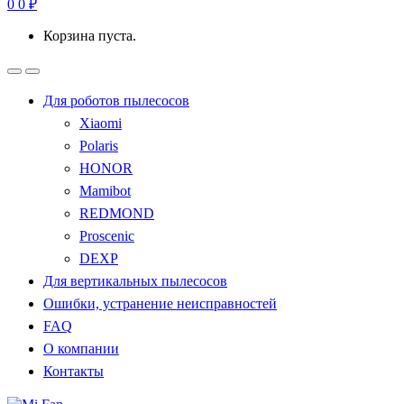
0
0
₽
Корзина пуста.
Для роботов пылесосов
Xiaomi
Polaris
HONOR
Mamibot
REDMOND
Proscenic
DEXP
Для вертикальных пылесосов
Ошибки, устранение неисправностей
FAQ
О компании
Контакты