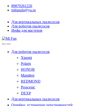
89870261226
mifanufa@ya.ru
Для вертикальных пылесосов
Для роботов пылесосов
Инфа для мастеров
Для роботов пылесосов
Xiaomi
Polaris
HONOR
Mamibot
REDMOND
Proscenic
DEXP
Для вертикальных пылесосов
Ошибки, устранение неисправностей