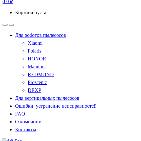
0
0
₽
Корзина пуста.
Для роботов пылесосов
Xiaomi
Polaris
HONOR
Mamibot
REDMOND
Proscenic
DEXP
Для вертикальных пылесосов
Ошибки, устранение неисправностей
FAQ
О компании
Контакты