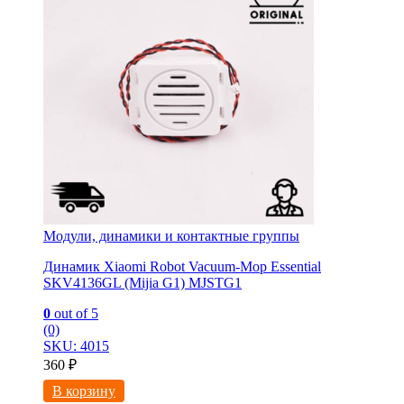
Модули, динамики и контактные группы
Динамик Xiaomi Robot Vacuum-Mop Essential
SKV4136GL (Mijia G1) MJSTG1
0
out of 5
(0)
SKU: 4015
360
₽
В корзину