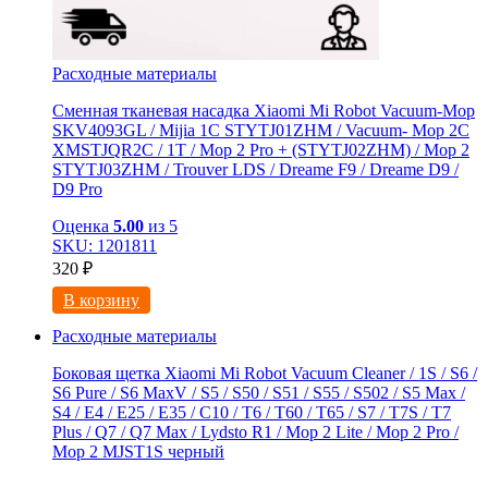
Расходные материалы
Сменная тканевая насадка Xiaomi Mi Robot Vacuum-Mop
SKV4093GL / Mijia 1C STYTJ01ZHM / Vacuum- Mop 2C
XMSTJQR2C / 1T / Mop 2 Pro + (STYTJ02ZHM) / Mop 2
STYTJ03ZHM / Trouver LDS / Dreame F9 / Dreame D9 /
D9 Pro
Оценка
5.00
из 5
SKU: 1201811
320
₽
В корзину
Расходные материалы
Боковая щетка Xiaomi Mi Robot Vacuum Cleaner / 1S / S6 /
S6 Pure / S6 MaxV / S5 / S50 / S51 / S55 / S502 / S5 Max /
S4 / E4 / E25 / E35 / C10 / T6 / T60 / T65 / S7 / T7S / T7
Plus / Q7 / Q7 Max / Lydsto R1 / Mop 2 Lite / Mop 2 Pro /
Mop 2 MJST1S черный