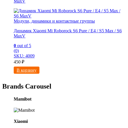
MaxV
Модули, динамики и контактные группы
Динамик Xiaomi Mi Roborock S6 Pure / E4 / S5 Max / S6
MaxV
0
out of 5
(0)
SKU: 4009
450
₽
В корзину
Brands Carousel
Mamibot
Xiaomi