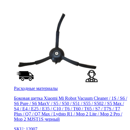
Расходные материалы
Боковая щетка Xiaomi Mi Robot Vacuum Cleaner / 1S / S6 /
S6 Pure / S6 MaxV / S5 / S50 / S51 / S55 / S502 / S5 Max /
S4 / E4 / E25 / E35 / C10 / T6 / T60 / T65 / S7 / T7S / T7
Plus / Q7 / Q7 Max / Lydsto R1 / Mop 2 Lite / Mop 2 Pro /
Mop 2 MJST1S черный
SKU: 12007