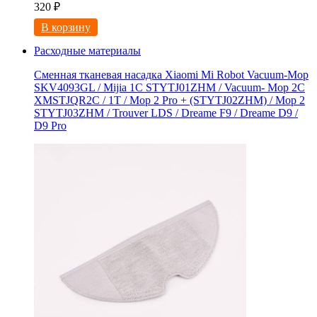
320
₽
В корзину
Расходные материалы
Сменная тканевая насадка Xiaomi Mi Robot Vacuum-Mop
SKV4093GL / Mijia 1C STYTJ01ZHM / Vacuum- Mop 2C
XMSTJQR2C / 1T / Mop 2 Pro + (STYTJ02ZHM) / Mop 2
STYTJ03ZHM / Trouver LDS / Dreame F9 / Dreame D9 /
D9 Pro