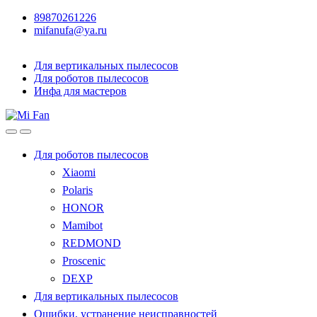
89870261226
mifanufa@ya.ru
Для вертикальных пылесосов
Для роботов пылесосов
Инфа для мастеров
Для роботов пылесосов
Xiaomi
Polaris
HONOR
Mamibot
REDMOND
Proscenic
DEXP
Для вертикальных пылесосов
Ошибки, устранение неисправностей