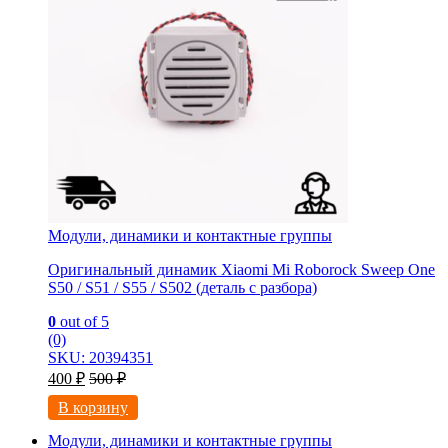
Модули, динамики и контактные группы
Оригинальный динамик Xiaomi Mi Roborock Sweep One
S50 / S51 / S55 / S502 (деталь с разбора)
0
out of 5
(0)
SKU: 20394351
400
₽
500
₽
В корзину
Модули, динамики и контактные группы