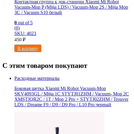
Контактная группа к док-станции Xiaomi Mi Robot
Vacuum-Mop P (Mijia LDS) / Vacuum-Mop 2S / Mijia Mop
3C / Vacuum S10 белый
0
out of 5
(0)
SKU: 4023
450
₽
В корзину
С этим товаром покупают
Расходные материалы
Боковая щетка Xiaomi Mi Robot Vacuum-Mop
SKV4093GL / Mijia 1C STYTJ01ZHM / Vacuum- Mop 2C
XMSTJQR2C / 1T / Mop 2 Pro + STYTJ02ZHM / Trouver
LDS / Dreame F9 / D9 / D9 Pro / L10 Pro черный