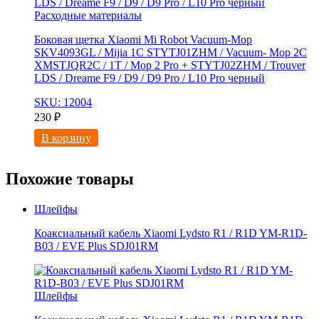
Расходные материалы
Боковая щетка Xiaomi Mi Robot Vacuum-Mop
SKV4093GL / Mijia 1C STYTJ01ZHM / Vacuum- Mop 2C
XMSTJQR2C / 1T / Mop 2 Pro + STYTJ02ZHM / Trouver
LDS / Dreame F9 / D9 / D9 Pro / L10 Pro черный
SKU: 12004
230
₽
В корзину
Похожие товары
Шлейфы
Коаксиальный кабель Xiaomi Lydsto R1 / R1D YM-R1D-
B03 / EVE Plus SDJ01RM
Шлейфы