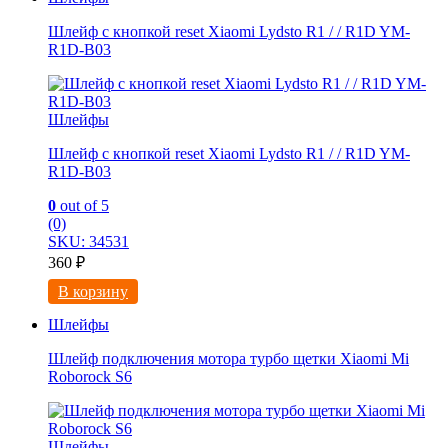
Шлейф с кнопкой reset Xiaomi Lydsto R1 / / R1D YM-
R1D-B03
Шлейфы
Шлейф с кнопкой reset Xiaomi Lydsto R1 / / R1D YM-
R1D-B03
0
out of 5
(0)
SKU: 34531
360
₽
В корзину
Шлейфы
Шлейф подключения мотора турбо щетки Xiaomi Mi
Roborock S6
Шлейфы