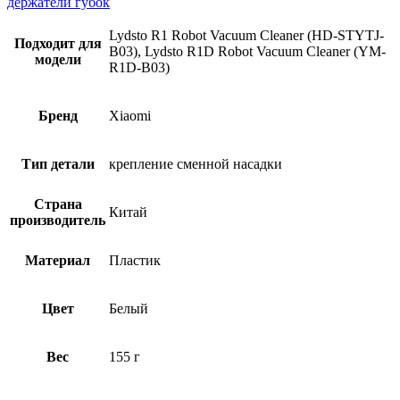
держатели губок
Lydsto R1 Robot Vacuum Cleaner (HD-STYTJ-
Подходит для
B03), Lydsto R1D Robot Vacuum Cleaner (YM-
модели
R1D-B03)
Бренд
Xiaomi
Тип детали
крепление сменной насадки
Страна
Китай
производитель
Материал
Пластик
Цвет
Белый
Вес
155 г