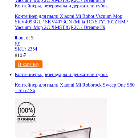
Контейнеры, резервуары и держатели губок
Контейнер для пыли Xiaomi Mi Robot Vacuum-Mop
SKV4093GL / SKV4073CN (Mijia 1C) STYTJ01ZHM /
Vacuum- Mop 2C XMSTJQR2C / Dreame F9
0
out of 5
(0)
SKU: 2354
810
₽
В корзину
Контейнеры, резервуары и держатели губок
Контейнер для пыли Xiaomi Mi Roborock Sweep One S50
– S55 / S6