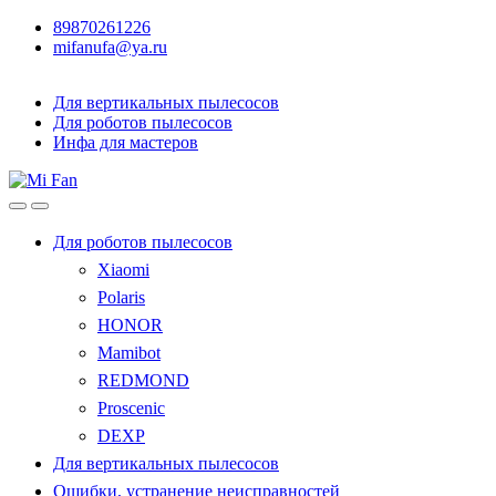
89870261226
mifanufa@ya.ru
Для вертикальных пылесосов
Для роботов пылесосов
Инфа для мастеров
Для роботов пылесосов
Xiaomi
Polaris
HONOR
Mamibot
REDMOND
Proscenic
DEXP
Для вертикальных пылесосов
Ошибки, устранение неисправностей