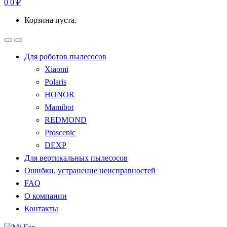
0
0
₽
Корзина пуста.
Для роботов пылесосов
Xiaomi
Polaris
HONOR
Mamibot
REDMOND
Proscenic
DEXP
Для вертикальных пылесосов
Ошибки, устранение неисправностей
FAQ
О компании
Контакты