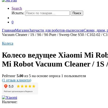
Search
Искать:
Поиск
0
Главная
Магазин
Запчасти для роботов-пылесосов
Сяоми, дрим, 
Vacuum Cleaner / 1S / S6 / S6 Pure / Sweep One S50 / C102-02 / С
Колеса
Колесо ведущее Xiaomi Mi Rob
Mi Robot Vacuum Cleaner / 1S /
Рейтинг
5.00
из 5 на основе опроса
1
пользователя
(
1
отзыв клиента)
Наличие: