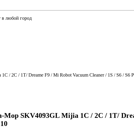
у в любой город
 2C / 1T/ Dreame F9 / Mi Robot Vacuum Cleaner / 1S / S6 / S6 Pu
Mop SKV4093GL Mijia 1C / 2C / 1T/ Dream
С10