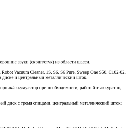
оронние звуки (скрип/стук) из области шасси.
obot Vacuum Cleaner, 1S, S6, S6 Pure, Sweep One S50, C102-02,
на диске и центральный металлический шток.
борник/аккумулятор при необходимости, работайте аккуратно,
ерый диск с тремя спицами, центральный металлический шток;