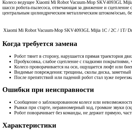
Колесо ведущее Xiaomi Mi Robot Vacuum-Mop SKV4093GL Mijia 1C 
шасси робота-пылесоса, отвечающая за движение и сцепление с
центральным цилиндрическим металлическим штоком/осью, без
Xiaomi Mi Robot Vacuum-Mop SKV4093GL Mijia 1C / 2C / 1T/ Drea
Когда требуется замена
Робот тянет в сторону, нарушается прямая траектория дв
Пробуксовка, слабое сцепление с гладкими покрытиями, ч
Колесо проворачивается на оси, ощущается люфт или бие
Видимые повреждения: трещины, сколы диска, заметный 
После препятствий или падений робот стал хуже переезж
Ошибки при неисправности
Сообщение о заблокированном колесе или невозможности
Рывки при старте, неравномерный ход, громкие звуки (ск
Робот поворачивает без команды, не держит прямую, часто
Характеристики