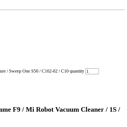
re / Sweep One S50 / C102-02 / С10 quantity
e F9 / Mi Robot Vacuum Cleaner / 1S /