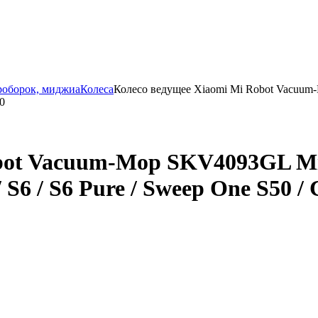
роборок, миджиа
Колеса
Колесо ведущее Xiaomi Mi Robot Vacuum-M
10
ot Vacuum-Mop SKV4093GL Mijia
 S6 / S6 Pure / Sweep One S50 / 