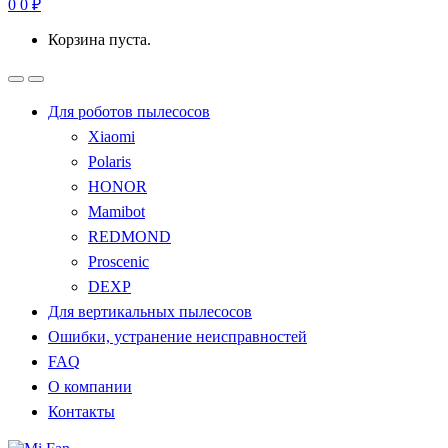
0
0
₽
Корзина пуста.
Для роботов пылесосов
Xiaomi
Polaris
HONOR
Mamibot
REDMOND
Proscenic
DEXP
Для вертикальных пылесосов
Ошибки, устранение неисправностей
FAQ
О компании
Контакты