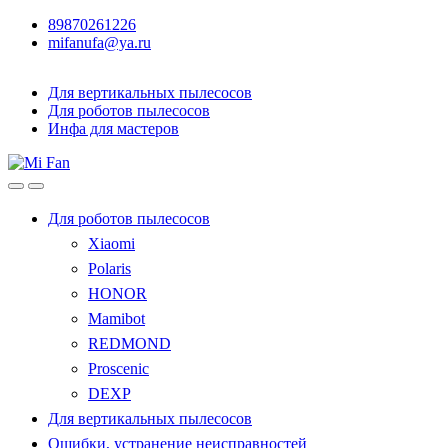
89870261226
mifanufa@ya.ru
Для вертикальных пылесосов
Для роботов пылесосов
Инфа для мастеров
Для роботов пылесосов
Xiaomi
Polaris
HONOR
Mamibot
REDMOND
Proscenic
DEXP
Для вертикальных пылесосов
Ошибки, устранение неисправностей