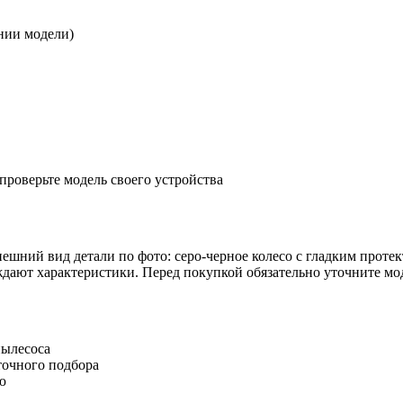
ании модели)
проверьте модель своего устройства
нешний вид детали по фото: серо-черное колесо с гладким прот
ают характеристики. Перед покупкой обязательно уточните моде
пылесоса
точного подбора
ю