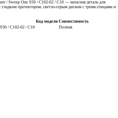
ure / Sweep One S50 / C102-02 / С10 — запасная деталь для
с гладким протектором, светло-серым диском с тремя спицами и
Код модели
Совместимость
S50 / C102-02 / С10
Полная