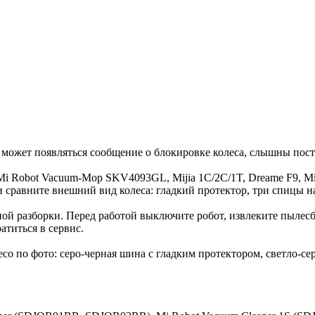
т, может появляться сообщение о блокировке колеса, слышны пост
Mi Robot Vacuum-Mop SKV4093GL, Mijia 1C/2C/1T, Dreame F9, Mi R
и сравните внешний вид колеса: гладкий протектор, три спицы 
ной разборки. Перед работой выключите робот, извлеките пылес
атиться в сервис.
есо по фото: серо-черная шина с гладким протектором, светло-с