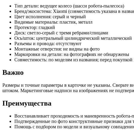
Тип детали: ведущее колесо (шасси робота-пылесоса)
Бренд/экосистема: Xiaomi (совместимость указана в назв
Цвет исполнения: серый и черный
Видимые материалы: пластик, металл
Протектор: гладкий
Диск: светло-серый с тремя ребрами/спицами
Ось/шток: центральный цилиндрический металлический
Разъемы и провода: отсутствуют
Монтажные отверстия: не видны на фото
Маркировки на детали: на фотографиях не обнаружены
Совместимость: по моделям из названия; перед покупкой 
Важно
Размеры и точные параметры в карточке не указаны. Сверьте в
штоком. Маркетинговые надписи на изображениях не подтвержд
Преимущества
Восстанавливает проходимость и маневренность робота-
Подтвержденные по фото конструктивные признаки для 
Помощь с подбором по модели и визуальному совпадени