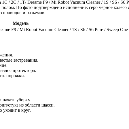
/ 2C / 1T/ Dreame F9 / Mi Robot Vacuum Cleaner / 1S / S6 / S6 P
 полом. По фото подтверждено исполнение: серо-черное колесо 
 проводов и разъемов.
Модель
me F9 / Mi Robot Vacuum Cleaner / 1S / S6 / S6 Pure / Sweep One 
ижения.
астые застревания.
ние.
износ протектора.
ать порожки.
 начать уборку.
рип/стук) из области шасси.
 уходит в круг.