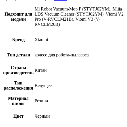
Mi Robot Vacuum-Mop P (STYTJ02YM), Mijia
Подходит для
LDS Vacuum Cleaner (STYTJ02YM), Viomi V2
модели
Pro (V-RVCLM21B), Viomi V3 (V-
RVCLM26B)
Бренд
Xiaomi
Тип детали
колесо для робота-пылесоса
Страна
Китай
производитель
Тип
Ведущее
расположения
Материал
Резина
шины
Цвет
Черный