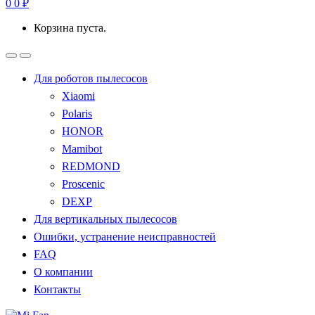
0
0
₽
Корзина пуста.
Для роботов пылесосов
Xiaomi
Polaris
HONOR
Mamibot
REDMOND
Proscenic
DEXP
Для вертикальных пылесосов
Ошибки, устранение неисправностей
FAQ
О компании
Контакты