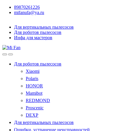
89870261226
mifanufa@ya.ru
Для вертикальных пылесосов
Для роботов пылесосов
Инфа для мастеров
Для роботов пылесосов
Xiaomi
Polaris
HONOR
Mamibot
REDMOND
Proscenic
DEXP
Для вертикальных пылесосов
Ошибки, устранение неисправностей