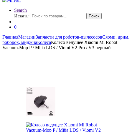
Search
Искать:
Поиск
0
Главная
Магазин
Запчасти для роботов-пылесосов
Сяоми, дрим,
роборок, миджиа
Колеса
Колесо ведущее Xiaomi Mi Robot
Vacuum-Mop P / Mijia LDS / Viomi V2 Pro / V3 черный